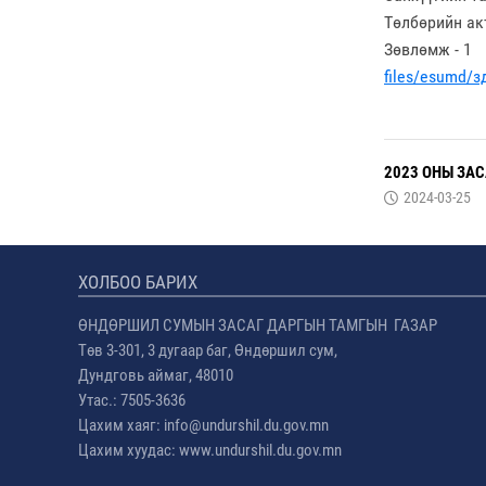
Төлбөрийн акт
Зөвлөмж - 1
files/esumd/з
2023 ОНЫ ЗА
2024-03-25
ХОЛБОО БАРИХ
ӨНДӨРШИЛ СУМЫН ЗАСАГ ДАРГЫН ТАМГЫН ГАЗАР
Төв 3-301, 3 дугаар баг, Өндөршил сум,
Дундговь аймаг, 48010
Утас.: 7505-3636
Цахим хаяг: info@undurshil.du.gov.mn
Цахим хуудас: www.undurshil.du.gov.mn