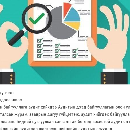
дүгнэлт
дэслэлээс....
н байгууллага аудит хийхдээ Аудитын дээд байгууллагын олон ул
алсан журам, зааврын дагуу гүйцэтгэж, аудит хийгдэх байгууллаг
лласан. Бидний цуглуулсан хангалттай бөгөөд зохистой аудитын н
айлангийн аудитаар шалгасан нийцлийн аудитын асуудал