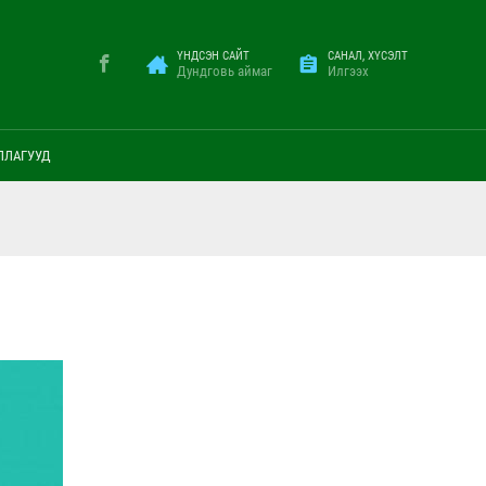
ҮНДСЭН САЙТ
САНАЛ, ХҮСЭЛТ
Дундговь аймаг
Илгээх
ЛЛАГУУД