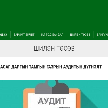
ЭДЭЭ
БАРИМТ БИЧИГ
ИЛ ТОД БАЙДАЛ
ШИЛЭН ТӨСӨВ
БАЙГУУ
ШИЛЭН ТӨСӨВ
ЗАСАГ ДАРГЫН ТАМГЫН ГАЗРЫН АУДИТЫН ДҮГНЭЛТ