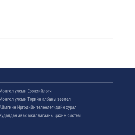
Монгол улсын Ерөнхийлөгч
Монгол улсын Төрийн албаны зөвлөл
Аймгийн Иргэдийн төлөөлөгчдийн хурал
Худалдан авах ажиллагааны цахим систем