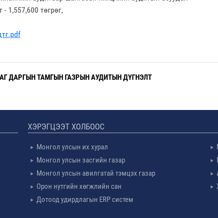
 - 1,557,600 төгрөг,
дтг.pdf
САГ ДАРГЫН ТАМГЫН ГАЗРЫН АУДИТЫН ДҮГНЭЛТ
ХЭРЭГЦЭЭТ ХОЛБООС
Монгол улсын их хурал
Монгол улсын засгийн газар
Монгол улсын авилгатай тэмцэх газар
Орон нутгийн хөгжлийн сан
Дотоод удирдлагын ERP систем