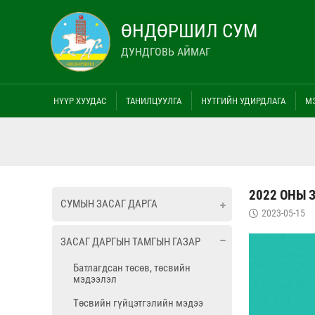
ӨНДӨРШИЛ СУМ
ДУНДГОВЬ АЙМАГ
НҮҮР ХУУДАС
ТАНИЛЦУУЛГА
НУТГИЙН УДИРДЛАГА
М
2022 ОНЫ 
СУМЫН ЗАСАГ ДАРГА
2023-05-15
ЗАСАГ ДАРГЫН ТАМГЫН ГАЗАР
Батлагдсан төсөв, төсвийн
мэдээлэл
Төсвийн гүйцэтгэлийн мэдээ