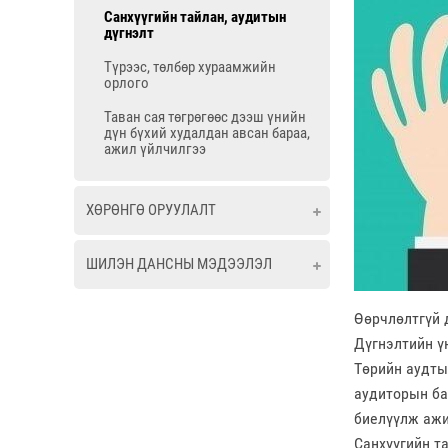
Санхүүгийн тайлан, аудитын
дүгнэлт
Түрээс, төлбөр хураамжийн
орлого
Таван сая төгрөгөөс дээш үнийн
дүн бүхий худалдан авсан бараа,
ажил үйлчилгээ
ХӨРӨНГӨ ОРУУЛАЛТ
ШИЛЭН ДАНСНЫ МЭДЭЭЛЭЛ
Өөрчлөлтгүй 
Дүгнэлтийн үн
Төрийн аудты
аудиторын бат
биелүүлж ажи
Санхүүгийн т