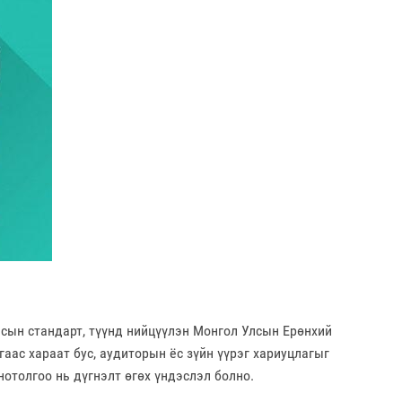
сын стандарт, түүнд нийцүүлэн Монгол Улсын Ерөнхий
аас хараат бус, аудиторын ёс зүйн үүрэг хариуцлагыг
отолгоо нь дүгнэлт өгөх үндэслэл болно.