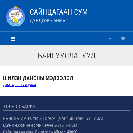
САЙНЦАГААН СУМ
ДУНДГОВЬ АЙМАГ
БАЙГУУЛЛАГУУД
ШИЛЭН ДАНСНЫ МЭДЭЭЛЭЛ
Дэлгэрэнгүй үзэх
ХОЛБОО БАРИХ
САЙНЦАГААН СУМЫН ЗАСАГ ДАРГЫН ТАМГЫН ГАЗАР
Буяннэмэхийн өргөн чөлөө 3-315, 7-р баг,
Сайнцагаан сум, Дундговь аймаг, 48090