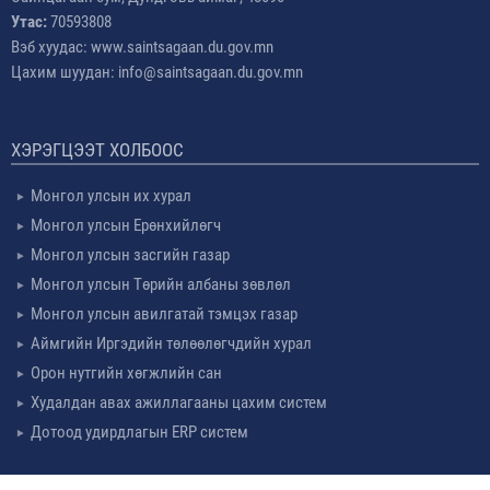
Утас:
70593808
Вэб хуудас: www.saintsagaan.du.gov.mn
Цахим шуудан: info@saintsagaan.du.gov.mn
ХЭРЭГЦЭЭТ ХОЛБООС
Монгол улсын их хурал
Монгол улсын Ерөнхийлөгч
Монгол улсын засгийн газар
Монгол улсын Төрийн албаны зөвлөл
Монгол улсын авилгатай тэмцэх газар
Аймгийн Иргэдийн төлөөлөгчдийн хурал
Орон нутгийн хөгжлийн сан
Худалдан авах ажиллагааны цахим систем
Дотоод удирдлагын ERP систем