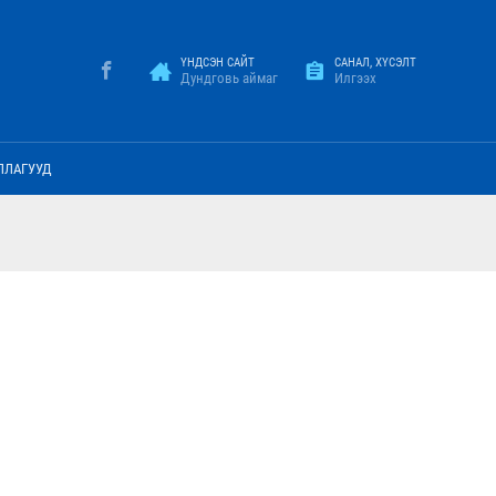
ҮНДСЭН САЙТ
САНАЛ, ХҮСЭЛТ
Дундговь аймаг
Илгээх
ЛЛАГУУД