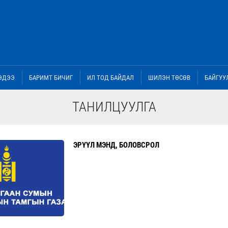
ЭДЭЭ
БАРИМТ БИЧИГ
ИЛ ТОД БАЙДАЛ
ШИЛЭН ТӨСӨВ
БАЙГУУ
ТАНИЛЦУУЛГА
ЭРҮҮЛ МЭНД, БОЛОВСРОЛ