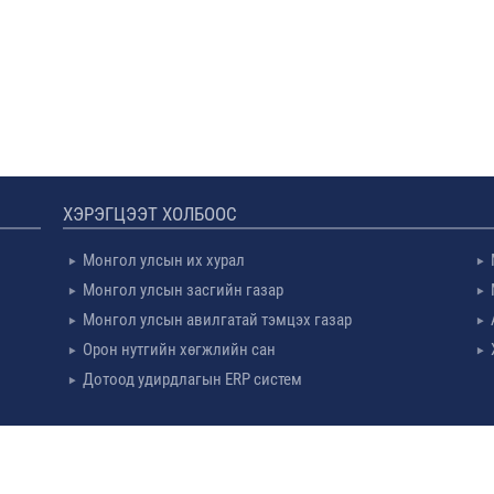
ХЭРЭГЦЭЭТ ХОЛБООС
Монгол улсын их хурал
Монгол улсын засгийн газар
Монгол улсын авилгатай тэмцэх газар
Орон нутгийн хөгжлийн сан
Дотоод удирдлагын ERP систем