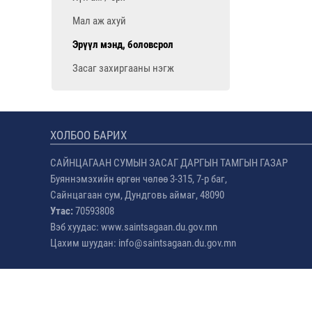
Мал аж ахуй
Эрүүл мэнд, боловсрол
Засаг захиргааны нэгж
ХОЛБОО БАРИХ
САЙНЦАГААН СУМЫН ЗАСАГ ДАРГЫН ТАМГЫН ГАЗАР
Буяннэмэхийн өргөн чөлөө 3-315, 7-р баг,
Сайнцагаан сум, Дундговь аймаг, 48090
Утас:
70593808
Вэб хуудас: www.saintsagaan.du.gov.mn
Цахим шуудан: info@saintsagaan.du.gov.mn