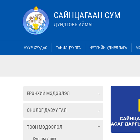
САЙНЦАГААН СУМ
ДУНДГОВЬ АЙМАГ
НҮҮР ХУУДАС
ТАНИЛЦУУЛГА
НУТГИЙН УДИРДЛАГА
М
ЕРӨНХИЙ МЭДЭЭЛЭЛ
ОНЦЛОГ ДАВУУ ТАЛ
ТООН МЭДЭЭЛЭЛ
Хүн ам / өрх