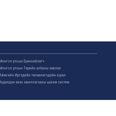
Монгол улсын Ерөнхийлөгч
Монгол улсын Төрийн албаны зөвлөл
Аймгийн Иргэдийн төлөөлөгчдийн хурал
Худалдан авах ажиллагааны цахим систем