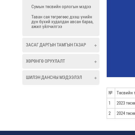
Сумын төсвийн орлогын мэдээ
Таван сая төгрөгөөс дээш үнийн
дүн бүхий худалдан авсан бараа,
ажил үйлчилгээ
ЗАСАГ ДАРГЫН ТАМГЫН ГАЗАР
ХӨРӨНГӨ ОРУУЛАЛТ
ШИЛЭН ДАНСНЫ МЭДЭЭЛЭЛ
№
Төсвийн 
1
2023 төсө
2
2024 төсө