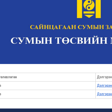
төлөвлөгөө
Дэлгэрэн
в
Дэлгэрэн
в
Дэлгэрэн