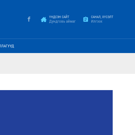
ҮНДСЭН САЙТ
САНАЛ, ХҮСЭЛТ
Дундговь аймаг
Илгээх
ЛЛАГУУД