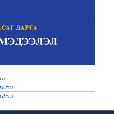
гүй
гүй үзэх
гүй үзэх