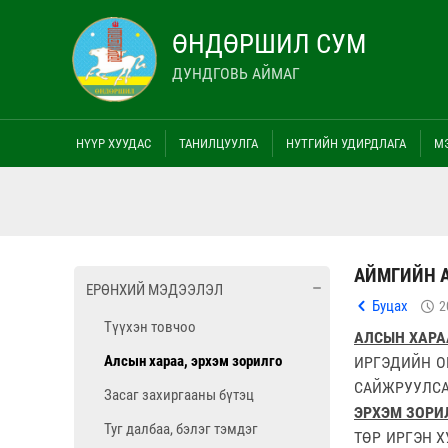
ӨНДӨРШИЛ СУМ
ДУНДГОВЬ АЙМАГ
НҮҮР ХУУДАС
ТАНИЛЦУУЛГА
НУТГИЙН УДИРДЛАГА
М
АЙМГИЙН А
ЕРӨНХИЙ МЭДЭЭЛЭЛ
Буцах
2
Түүхэн товчоо
АЛСЫН ХАРА
Алсын хараа, эрхэм зорилго
ИРГЭДИЙН О
САЙЖРУУЛСА
Засаг захиргааны бүтэц
ЭРХЭМ ЗОРИ
Туг далбаа, бэлэг тэмдэг
ТӨР ИРГЭН 