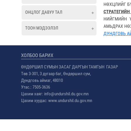
НӨХЦЛИЙГ Б
СТРАТЕГИЙН
ОНЦЛОГ ДАВУУ ТАЛ
НИЙГМИЙН Ү
АМЬДРАХ НӨХ
ТООН МЭДЭЭЛЭЛ
ДУНДГОВЬ АЙ
ХОЛБОО БАРИХ
ӨНДӨРШИЛ СУМЫН ЗАСАГ ДАРГЫН ТАМГЫН ГАЗАР
Төв 3-301, 3 дугаар баг, Өндөршил сум,
Дундговь аймаг, 48010
Утас.: 7505-3636
Цахим хаяг: info@undurshil.du.gov.mn
Цахим хуудас: www.undurshil.du.gov.mn