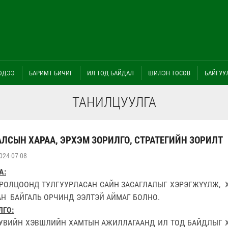
ЭДЭЭ
БАРИМТ БИЧИГ
ИЛ ТОД БАЙДАЛ
ШИЛЭН ТӨСӨВ
БАЙГУУ
ТАНИЛЦУУЛГА
ЛСЫН ХАРАА, ЭРХЭМ ЗОРИЛГО, СТРАТЕГИЙН ЗОРИЛТ
024-07-08
А:
РОЛЦООНД ТУЛГУУРЛАСАН САЙН ЗАСАГЛАЛЫГ ХЭРЭГЖҮҮЛЖ, 
Н БАЙГАЛЬ ОРЧИНД ЭЭЛТЭЙ АЙМАГ БОЛНО.
ЛГО:
ХУВИЙН ХЭВШЛИЙН ХАМТЫН АЖИЛЛАГААНД ИЛ ТОД БАЙДЛЫГ Х