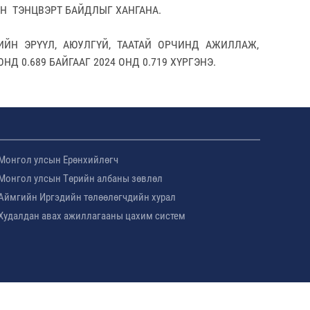
Н ТЭНЦВЭРТ БАЙДЛЫГ ХАНГАНА.
ЙН ЭРҮҮЛ, АЮУЛГҮЙ, ТААТАЙ ОРЧИНД АЖИЛЛАЖ,
 0.689 БАЙГААГ 2024 ОНД 0.719 ХҮРГЭНЭ.
Монгол улсын Ерөнхийлөгч
Монгол улсын Төрийн албаны зөвлөл
Аймгийн Иргэдийн төлөөлөгчдийн хурал
Худалдан авах ажиллагааны цахим систем