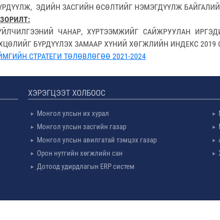
ҮРДҮҮЛЖ, ЭДИЙН ЗАСГИЙН ӨСӨЛТИЙГ НЭМЭГДҮҮЛЖ БАЙГАЛИЙ
 ЗОРИЛТ:
ЙЛЧИЛГЭЭНИЙ ЧАНАР, ХҮРТЭЭМЖИЙГ САЙЖРУУЛАН ИРГЭДИ
ЦӨЛИЙГ БҮРДҮҮЛЭХ ЗАМААР ХҮНИЙ ХӨГЖЛИЙН ИНДЕКС 2019 ОНД
МГИЙН СТРАТЕГИ ТӨЛӨВЛӨГӨӨ 2021-2024
ХЭРЭГЦЭЭТ ХОЛБООС
Монгол улсын их хурал
Монгол улсын засгийн газар
Монгол улсын авилгатай тэмцэх газар
Орон нутгийн хөгжлийн сан
Дотоод удирдлагын ERP систем