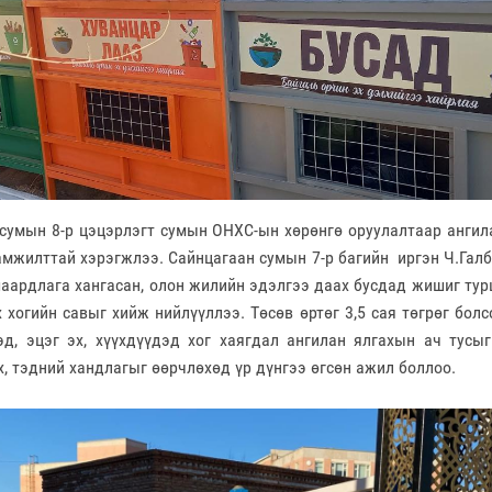
умын 8-р цэцэрлэгт сумын ОНХС-ын хөрөнгө оруулалтаар ангила
амжилттай хэрэгжлээ. Сайнцагаан сумын 7-р багийн иргэн Ч.Гал
аардлага хангасан, олон жилийн эдэлгээ даах бусдад жишиг тур
 хогийн савыг хийж нийлүүллээ. Төсөв өртөг 3,5 сая төгрөг болс
эд, эцэг эх, хүүхдүүдэд хог хаягдал ангилан ялгахын ач тусыг
х, тэдний хандлагыг өөрчлөхөд үр дүнгээ өгсөн ажил боллоо.