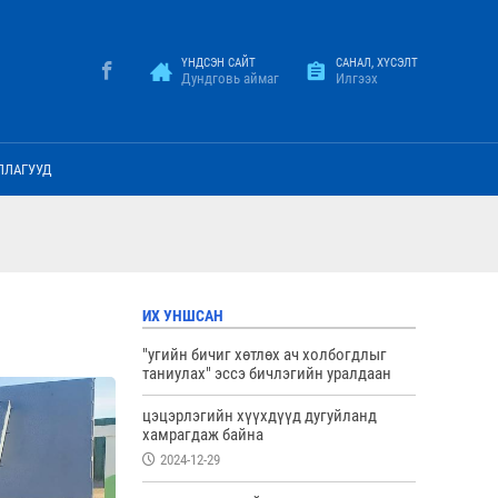
ҮНДСЭН САЙТ
САНАЛ, ХҮСЭЛТ
Дундговь аймаг
Илгээх
ЛЛАГУУД
ИХ УНШСАН
"угийн бичиг хөтлөх ач холбогдлыг
таниулах" эссэ бичлэгийн уралдаан
цэцэрлэгийн хүүхдүүд дугуйланд
хамрагдаж байна
2024-12-29