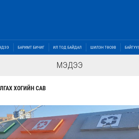
ЭДЭЭ
БАРИМТ БИЧИГ
ИЛ ТОД БАЙДАЛ
ШИЛЭН ТӨСӨВ
БАЙГУУ
МЭДЭЭ
ЛГАХ ХОГИЙН САВ