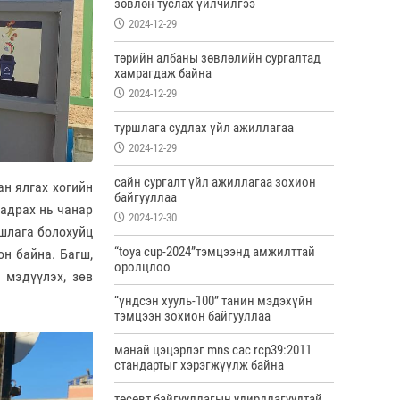
зөвлөн туслах үйлчилгээ
2024-12-29
төрийн албаны зөвлөлийн сургалтад
хамрагдаж байна
2024-12-29
туршлага судлах үйл ажиллагаа
2024-12-29
сайн сургалт үйл ажиллагаа зохион
н ялгах хогийн
байгууллаа
бадрах нь чанар
2024-12-30
шлага болохуйц
“toya cup-2024”тэмцээнд амжилттай
он байна. Багш,
оролцлоо
 мэдүүлэх, зөв
“үндсэн хууль-100” танин мэдэхүйн
тэмцээн зохион байгууллаа
манай цэцэрлэг mns cac rcp39:2011
стандартыг хэрэгжүүлж байна
төсөвт байгууллагын удирдлагуудтай