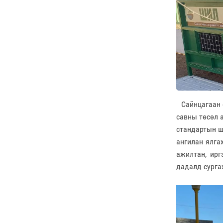
Сайнцагаан с
савны төсөл 
стандартын ш
ангилан ялгах
ажилтан, ирг
дадалд сурга