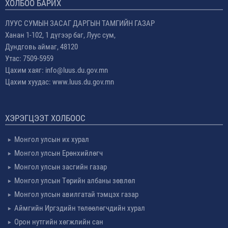
ХОЛБОО БАРИХ
ЛУУС СУМЫН ЗАСАГ ДАРГЫН ТАМГИЙН ГАЗАР
Ханан 1-102, 1 дүгээр баг, Луус сум,
Дундговь аймаг, 48120
Утас: 7509-5959
Цахим хаяг: info@luus.du.gov.mn
Цахим хуудас: www.luus.du.gov.mn
ХЭРЭГЦЭЭТ ХОЛБООС
Монгол улсын их хурал
Монгол улсын Ерөнхийлөгч
Монгол улсын засгийн газар
Монгол улсын Төрийн албаны зөвлөл
Монгол улсын авилгатай тэмцэх газар
Аймгийн Иргэдийн төлөөлөгчдийн хурал
Орон нутгийн хөгжлийн сан