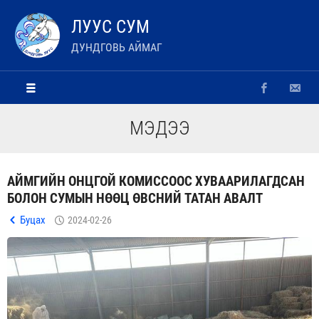
ЛУУС СУМ
ДУНДГОВЬ АЙМАГ
МЭДЭЭ
АЙМГИЙН ОНЦГОЙ КОМИССООС ХУВААРИЛАГДСАН
БОЛОН СУМЫН НӨӨЦ ӨВСНИЙ ТАТАН АВАЛТ
Буцах
2024-02-26