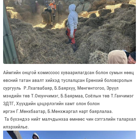
Аймгийн онцгой комиссоос хуваарилагдсан болон сумын нөөц
өвсний татан авалт хийхэд туслалцсан Ерөнхий боловсролын
сургууль Р.Лхагвабаяр, Б.Баярхүү, Мөнгөнтогоо, Эрүүл
мэндийн төв Т.Оюунчимэг, Б.Баярмаа, Соёлын төв Т.Ганчимэг
ЗДТГ, Хүүхдийн цэцэрлэгийн хамт олон болон
иргэн Г.Мөнхбаатар, Б.Мөнхжаргал нарт баярлалаа.
Та бүхэндээ нийт малчдынхаа өмнөөс чин сэтгэлийн талархал
илэрхийлье.