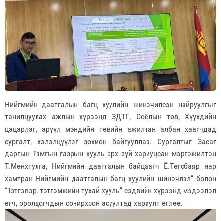
Нийгмийн даатгалын багц хуулийн шинэчилсэн найруулгыг
танилцуулах ажлын хүрээнд ЗДТГ, Соёлын төв, Хүүхдийн
цэцэрлэг, эрүүл мэндийн төвийн ажилтан албан хаагчдад
сургалт, хэлэлцүүлэг зохион байгууллаа. Сургалтыг Засаг
даргын Тамгын газрын хууль эрх зүй хариуцсан мэргэжилтэн
Т.Мөнхтулга, Нийгмийн даатгалын байцаагч Ё.Төгсбаяр нар
хамтран Нийгмийн даатгалын багц хуулийн шинэчлэл” болон
“Тэтгэвэр, тэтгэмжийн тухай хууль” сэдвийн хүрээнд мэдээлэл
өгч, оролцогчдын сонирхсон асуултад хариулт өглөө.