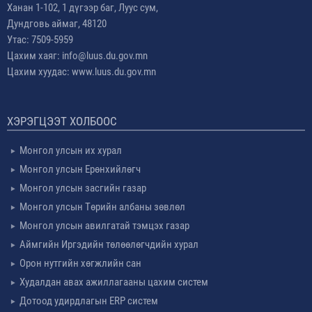
Ханан 1-102, 1 дүгээр баг, Луус сум,
Дундговь аймаг, 48120
Утас: 7509-5959
Цахим хаяг: info@luus.du.gov.mn
Цахим хуудас: www.luus.du.gov.mn
ХЭРЭГЦЭЭТ ХОЛБООС
Монгол улсын их хурал
Монгол улсын Ерөнхийлөгч
Монгол улсын засгийн газар
Монгол улсын Төрийн албаны зөвлөл
Монгол улсын авилгатай тэмцэх газар
Аймгийн Иргэдийн төлөөлөгчдийн хурал
Орон нутгийн хөгжлийн сан
Худалдан авах ажиллагааны цахим систем
Дотоод удирдлагын ERP систем