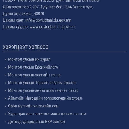
ГОВЬ-УГТААЛ СУМЫН ЗАСАГ ДАРГЫН ТАМГЫН ГАЗАР
Дэлгэрхонгор 2-207, 4 дүгээр баг, Говь-Угтаал сум,
Дундговь аймаг, 48070
Цахим хаяг: info@goviugtaal.du.gov.mn
Цахим хуудас: www.goviugtaal.du.gov.mn
ХЭРЭГЦЭЭТ ХОЛБООС
Монгол улсын их хурал
Монгол улсын Ерөнхийлөгч
Монгол улсын засгийн газар
Монгол улсын Төрийн албаны зөвлөл
Монгол улсын авилгатай тэмцэх газар
Аймгийн Иргэдийн төлөөлөгчдийн хурал
Орон нутгийн хөгжлийн сан
Худалдан авах ажиллагааны цахим систем
Дотоод удирдлагын ERP систем