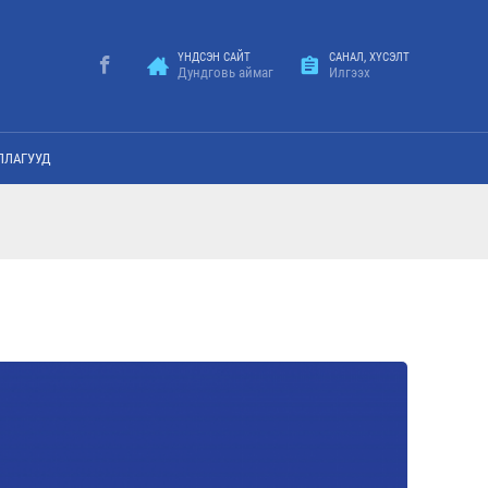
ҮНДСЭН САЙТ
САНАЛ, ХҮСЭЛТ
Дундговь аймаг
Илгээх
ЛЛАГУУД