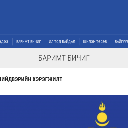
ЭДЭЭ
БАРИМТ БИЧИГ
ИЛ ТОД БАЙДАЛ
ШИЛЭН ТӨСӨВ
БАЙГУУ
БАРИМТ БИЧИГ
 ШИЙДВЭРИЙН ХЭРЭГЖИЛТ