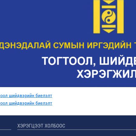
тоол шийдвэрийн биелэлт
тоол шийдвэрийн биелэлт
ХЭРЭГЦЭЭТ ХОЛБООС