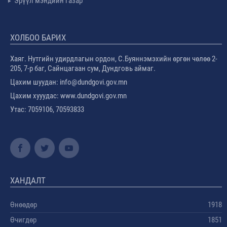
Эрүүл мэндийн газар
ХОЛБОО БАРИХ
Хаяг. Нутгийн удирдлагын ордон, С.Буяннэмэхийн өргөн чөлөө 2-
205, 7-р баг, Сайнцагаан сум, Дундговь аймаг.
Цахим шуудан: info@dundgovi.gov.mn
Цахим хууудас: www.dundgovi.gov.mn
Утас: 7059106, 70593833
ХАНДАЛТ
Өнөөдөр
1918
Өчигдөр
1851