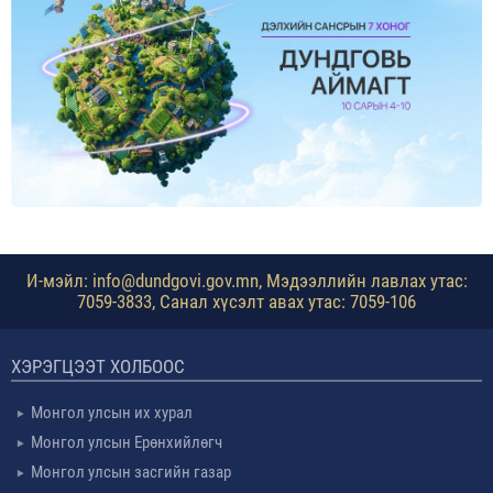
И-мэйл: info@dundgovi.gov.mn, Мэдээллийн лавлах утас:
7059-3833, Санал хүсэлт авах утас: 7059-106
ХЭРЭГЦЭЭТ ХОЛБООС
Монгол улсын их хурал
Монгол улсын Ерөнхийлөгч
Монгол улсын засгийн газар