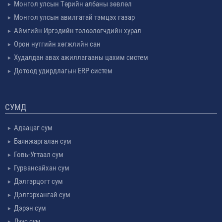
Монгол улсын Төрийн албаны зөвлөл
Монгол улсын авилгатай тэмцэх газар
Аймгийн Иргэдийн төлөөлөгчдийн хурал
Орон нутгийн хөгжлийн сан
Худалдан авах ажиллагааны цахим систем
Дотоод удирдлагын ERP систем
СУМД
Адаацаг сум
Баянжаргалан сум
Говь-Угтаал сум
Гурвансайхан сум
Дэлгэрцогт сум
Дэлгэрхангай сум
Дэрэн сум
Луус сум