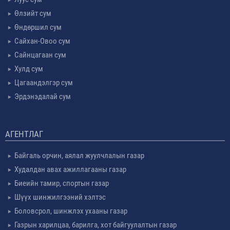
Өлзийт сум
Өндөршил сум
Сайхан-Овоо сум
Сайнцагаан сум
Хулд сум
Цагаандэлгэр сум
Эрдэнэдалай сум
АГЕНТЛАГ
Байгаль орчин, аялал жуулчлалын газар
Худалдан авах ажиллагааны газар
Биеийн тамир, спортын газар
Шүүх шинжилгээний хэлтэс
Боловсрол, шинжлэх ухааны газар
Газрын харилцаа, барилга, хот байгуулалтын газар