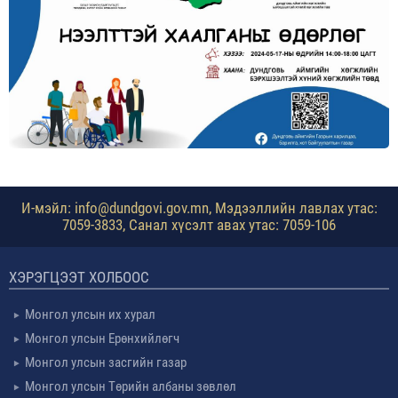
И-мэйл: info@dundgovi.gov.mn, Мэдээллийн лавлах утас:
7059-3833, Санал хүсэлт авах утас: 7059-106
ХЭРЭГЦЭЭТ ХОЛБООС
Монгол улсын их хурал
Монгол улсын Ерөнхийлөгч
Монгол улсын засгийн газар
Монгол улсын Төрийн албаны зөвлөл