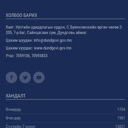
ХОЛБОО БАРИХ
Хаяг. Нутгийн удирдлагын ордон, С.Буяннэмэхийн өргөн чөлөө 2-
205, 7-р баг, Сайнцагаан сум, Дундговь аймаг.
Цахим шуудан: info@dundgovi.gov.mn
Цахим хууудас: www.dundgovi.gov.mn
Утас: 7059106, 70593833
ХАНДАЛТ
Өнөөдөр
1704
Өчигдөр
1981
Сүүлийн 7 хоног
13821