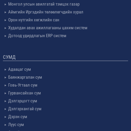
Монгол улсын авилгатай тэмцэх газар
Аймгийн Иргэдийн төлөөлөгчдийн хурал
Орон нутгийн хөгжлийн сан
Худалдан авах ажиллагааны цахим систем
Дотоод удирдлагын ERP систем
СУМД
Адаацаг сум
Баянжаргалан сум
Говь-Угтаал сум
Гурвансайхан сум
Дэлгэрцогт сум
Дэлгэрхангай сум
Дэрэн сум
Луус сум