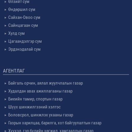
Өлзийт сум
Өндөршил сум
Сайхан-Овоо сум
Сайнцагаан сум
Хулд сум
Цагаандэлгэр сум
Эрдэнэдалай сум
АГЕНТЛАГ
Байгаль орчин, аялал жуулчлалын газар
Худалдан авах ажиллагааны газар
Биеийн тамир, спортын газар
Шүүх шинжилгээний хэлтэс
Боловсрол, шинжлэх ухааны газар
Газрын харилцаа, барилга, хот байгуулалтын газар
Хүүхэд, гэр бүлийн хөгжил, хамгааллын газар