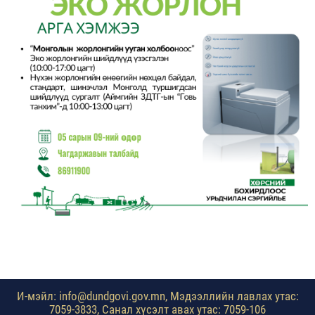
И-мэйл: info@dundgovi.gov.mn, Мэдээллийн лавлах утас:
7059-3833, Санал хүсэлт авах утас: 7059-106