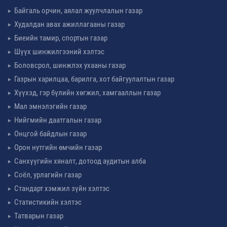
Байгаль орчин, аялал жуулчлалын газар
Худалдан авах ажиллагааны газар
Биеийн тамир, спортын газар
Шүүх шинжилгээний хэлтэс
Боловсрол, шинжлэх ухааны газар
Газрын харилцаа, барилга, хот байгуулалтын газар
Хүүхэд, гэр бүлийн хөгжил, хамгааллын газар
Мал эмнэлэгийн газар
Нийгмийн даатгалын газар
Онцгой байдлын газар
Орон нутгийн өмчийн газар
Санхүүгийн хяналт, дотоод аудитын алба
Соёл, урлагийн газар
Стандарт хэмжил зүйн хэлтэс
Статистикийн хэлтэс
Татварын газар