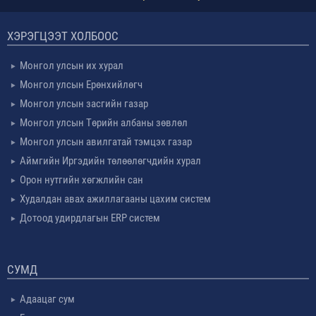
ХЭРЭГЦЭЭТ ХОЛБООС
Монгол улсын их хурал
Монгол улсын Ерөнхийлөгч
Монгол улсын засгийн газар
Монгол улсын Төрийн албаны зөвлөл
Монгол улсын авилгатай тэмцэх газар
Аймгийн Иргэдийн төлөөлөгчдийн хурал
Орон нутгийн хөгжлийн сан
Худалдан авах ажиллагааны цахим систем
Дотоод удирдлагын ERP систем
СУМД
Адаацаг сум