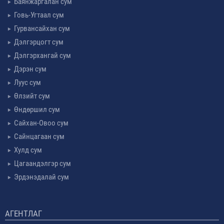
Баянжаргалан сум
Говь-Угтаал сум
Гурвансайхан сум
Дэлгэрцогт сум
Дэлгэрхангай сум
Дэрэн сум
Луус сум
Өлзийт сум
Өндөршил сум
Сайхан-Овоо сум
Сайнцагаан сум
Хулд сум
Цагаандэлгэр сум
Эрдэнэдалай сум
АГЕНТЛАГ