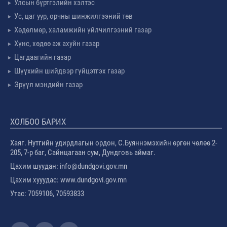
Улсын бүртгэлийн хэлтэс
Ус, цаг уур, орчны шинжилгээний төв
Хөдөлмөр, халамжийн үйлчилгээний газар
Хүнс, хөдөө аж ахуйн газар
Цагдаагийн газар
Шүүхийн шийдвэр гүйцэтгэх газар
Эрүүл мэндийн газар
ХОЛБОО БАРИХ
Хаяг. Нутгийн удирдлагын ордон, С.Буяннэмэхийн өргөн чөлөө 2-
205, 7-р баг, Сайнцагаан сум, Дундговь аймаг.
Цахим шуудан: info@dundgovi.gov.mn
Цахим хууудас: www.dundgovi.gov.mn
Утас: 7059106, 70593833