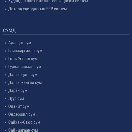
Худалдан авах ажиллагааны цахим систем
Дотоод удирдлагын ERP систем
СУМД
Адаацаг сум
Баянжаргалан сум
Говь-Угтаал сум
Гурвансайхан сум
Дэлгэрцогт сум
Дэлгэрхангай сум
Дэрэн сум
Луус сум
Өлзийт сум
Өндөршил сум
Сайхан-Овоо сум
Сайнцагаан сум