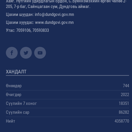
Хаяг. Нутгийн удирдлагын ордон, С.Буяннэмэхийн өргөн чөлөө 2-
205, 7-р баг, Сайнцагаан сум, Дундговь аймаг.
Цахим шуудан: info@dundgovi.gov.mn
Цахим хууудас: www.dundgovi.gov.mn
Утас: 7059106, 70593833
ХАНДАЛТ
Өнөөдөр
744
Өчигдөр
2022
Сүүлийн 7 хоног
18351
Сүүлийн сар
86282
Нийт
4358770