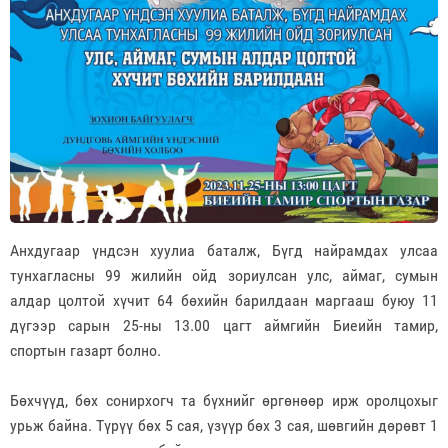
Анхдугаар үндсэн хуулиа баталж, Бүгд найрамдах улсаа
тунхагласны 99 жилийн ойд зориулсан улс, аймаг, сумын
алдар цолтой хүчит 64 бөхийн барилдаан маргааш буюу 11
дүгээр сарын 25-ны 13.00 цагт аймгийн Биеийн тамир,
спортын газарт болно.
Бөхчүүд, бөх сонирхогч та бүхнийг өргөнөөр ирж оролцохыг
урьж байна. Түрүү бөх 5 сая, үзүүр бөх 3 сая, шөвгийн дөрөвт 1