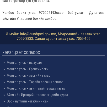
сая төгрөгөөр тус тус байлна.
Холбоо барих утас: 97020219Зохион байгуулагч: Дундговь
аймгийн Үндэсний бөхийн холбоо.
И-мэйл: info@dundgovi.gov.mn, Мэдээллийн лавлах утас:
7059-3833, Санал хүсэлт авах утас: 7059-106
ХЭРЭГЦЭЭТ ХОЛБООС
Монгол улсын их хурал
Монгол улсын Ерөнхийлөгч
Монгол улсын засгийн газар
Монгол улсын Төрийн албаны зөвлөл
Монгол улсын авилгатай тэмцэх газар
Аймгийн Иргэдийн төлөөлөгчдийн хурал
Орон нутгийн хөгжлийн сан