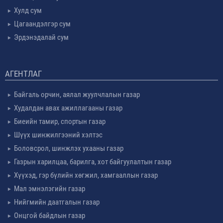
Хулд сум
Цагаандэлгэр сум
Эрдэнэдалай сум
АГЕНТЛАГ
Байгаль орчин, аялал жуулчлалын газар
Худалдан авах ажиллагааны газар
Биеийн тамир, спортын газар
Шүүх шинжилгээний хэлтэс
Боловсрол, шинжлэх ухааны газар
Газрын харилцаа, барилга, хот байгуулалтын газар
Хүүхэд, гэр бүлийн хөгжил, хамгааллын газар
Мал эмнэлэгийн газар
Нийгмийн даатгалын газар
Онцгой байдлын газар