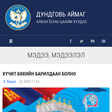
ДУНДГОВЬ АЙМАГ
АЛБАН ЁСНЫ ЦАХИМ ХУУДАС
МЭДЭЭ, МЭДЭЭЛЭЛ
ХҮЧИТ БӨХИЙН БАРИЛДААН БОЛНО
Буцах
2023-11-24