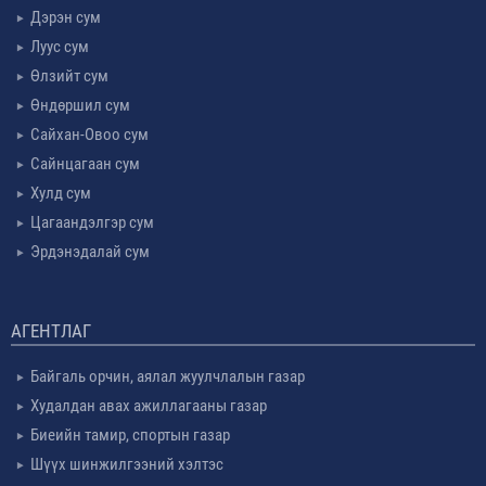
Дэрэн сум
Луус сум
Өлзийт сум
Өндөршил сум
Сайхан-Овоо сум
Сайнцагаан сум
Хулд сум
Цагаандэлгэр сум
Эрдэнэдалай сум
АГЕНТЛАГ
Байгаль орчин, аялал жуулчлалын газар
Худалдан авах ажиллагааны газар
Биеийн тамир, спортын газар
Шүүх шинжилгээний хэлтэс