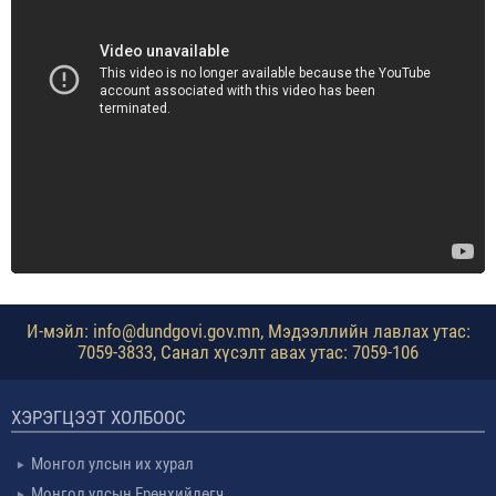
И-мэйл: info@dundgovi.gov.mn, Мэдээллийн лавлах утас:
7059-3833, Санал хүсэлт авах утас: 7059-106
ХЭРЭГЦЭЭТ ХОЛБООС
Монгол улсын их хурал
Монгол улсын Ерөнхийлөгч