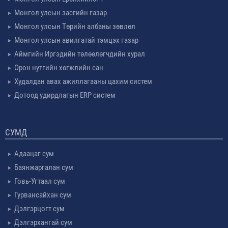
Монгол улсын засгийн газар
Монгол улсын Төрийн албаны зөвлөл
Монгол улсын авилгатай тэмцэх газар
Аймгийн Иргэдийн төлөөлөгчдийн хурал
Орон нутгийн хөгжлийн сан
Худалдан авах ажиллагааны цахим систем
Дотоод удирдлагын ERP систем
СУМД
Адаацаг сум
Баянжаргалан сум
Говь-Угтаал сум
Гурвансайхан сум
Дэлгэрцогт сум
Дэлгэрхангай сум