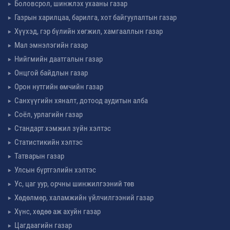
Боловсрол, шинжлэх ухааны газар
Газрын харилцаа, барилга, хот байгуулалтын газар
Хүүхэд, гэр бүлийн хөгжил, хамгааллын газар
Мал эмнэлэгийн газар
Нийгмийн даатгалын газар
Онцгой байдлын газар
Орон нутгийн өмчийн газар
Санхүүгийн хяналт, дотоод аудитын алба
Соёл, урлагийн газар
Стандарт хэмжил зүйн хэлтэс
Статистикийн хэлтэс
Татварын газар
Улсын бүртгэлийн хэлтэс
Ус, цаг уур, орчны шинжилгээний төв
Хөдөлмөр, халамжийн үйлчилгээний газар
Хүнс, хөдөө аж ахуйн газар
Цагдаагийн газар