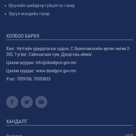
Шүүхийн шийдвэр гүйцэтгэх газар
Эрүүл мэндийн газар
ХОЛБОО БАРИХ
Хаяг. Нутгийн удирдлагын ордон, С.Буяннэмэхийн өргөн чөлөө 2-
205, 7-р баг, Сайнцагаан сум, Дундговь аймаг.
Цахим шуудан: info@dundgovi.gov.mn
Цахим хууудас: www.dundgovi.gov.mn
Утас: 7059106, 70593833
ХАНДАЛТ