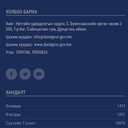
ХОЛБОО БАРИХ
Хаяг. Нутгийн удирдлагын ордон, С.Буяннэмэхийн өргөн чөлөө 2-
205, 7-р баг, Сайнцагаан сум, Дундговь аймаг.
Цахим шуудан: info@dundgovi.gov.mn
Цахим хууудас: www.dundgovi.gov.mn
Утас: 7059106, 70593833
ХАНДАЛТ
Өнөөдөр
1419
Өчигдөр
1851
Сүүлийн 7 хоног
18876