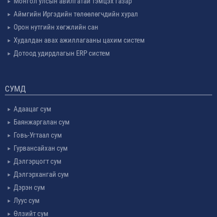
Монгол улсын авилгатай тэмцэх газар
Аймгийн Иргэдийн төлөөлөгчдийн хурал
Орон нутгийн хөгжлийн сан
Худалдан авах ажиллагааны цахим систем
Дотоод удирдлагын ERP систем
СУМД
Адаацаг сум
Баянжаргалан сум
Говь-Угтаал сум
Гурвансайхан сум
Дэлгэрцогт сум
Дэлгэрхангай сум
Дэрэн сум
Луус сум
Өлзийт сум