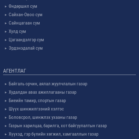
Өндөршил сум
Сайхан-Овоо сум
Сайнцагаан сум
Хулд сум
Цагаандэлгэр сум
Эрдэнэдалай сум
АГЕНТЛАГ
Байгаль орчин, аялал жуулчлалын газар
Худалдан авах ажиллагааны газар
Биеийн тамир, спортын газар
Шүүх шинжилгээний хэлтэс
Боловсрол, шинжлэх ухааны газар
Газрын харилцаа, барилга, хот байгуулалтын газар
Хүүхэд, гэр бүлийн хөгжил, хамгааллын газар