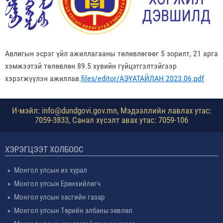
Авлигын эсрэг үйл ажиллагааны төлөвлөгөөг 5 зорилт, 21 арга
хэмжээтэй төлөвлөн 89.5 хувийн гүйцэтгэлтэйгээр
хэрэгжүүлэн ажиллав.
files/editor/АЭҮАТАЙЛАН 2023.06.pdf
И-мэйл: info@dundgovi.gov.mn, Мэдээллийн лавлах утас:
7059-3833, Санал хүсэлт авах утас: 7059-106
ХЭРЭГЦЭЭТ ХОЛБООС
Монгол улсын их хурал
Монгол улсын Ерөнхийлөгч
Монгол улсын засгийн газар
Монгол улсын Төрийн албаны зөвлөл