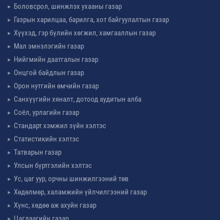
Боловсрол, шинжлэх ухааны газар
Газрын харилцаа, барилга, хот байгуулалтын газар
Хүүхэд, гэр бүлийн хөгжил, хамгааллын газар
Мал эмнэлэгийн газар
Нийгмийн даатгалын газар
Онцгой байдлын газар
Орон нутгийн өмчийн газар
Санхүүгийн хяналт, дотоод аудитын алба
Соёл, урлагийн газар
Стандарт хэмжил зүйн хэлтэс
Статистикийн хэлтэс
Татварын газар
Улсын бүртгэлийн хэлтэс
Ус, цаг уур, орчны шинжилгээний төв
Хөдөлмөр, халамжийн үйлчилгээний газар
Хүнс, хөдөө аж ахуйн газар
Цагдаагийн газар