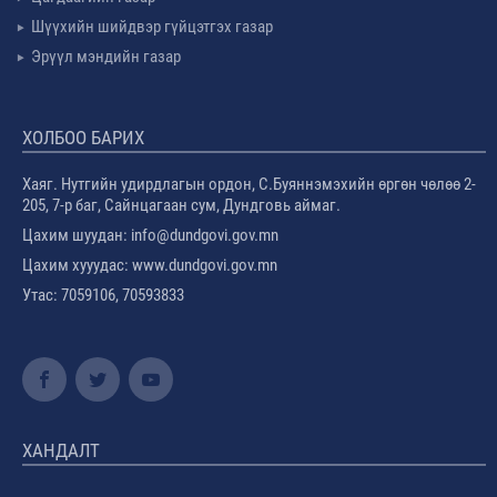
Шүүхийн шийдвэр гүйцэтгэх газар
Эрүүл мэндийн газар
ХОЛБОО БАРИХ
Хаяг. Нутгийн удирдлагын ордон, С.Буяннэмэхийн өргөн чөлөө 2-
205, 7-р баг, Сайнцагаан сум, Дундговь аймаг.
Цахим шуудан: info@dundgovi.gov.mn
Цахим хууудас: www.dundgovi.gov.mn
Утас: 7059106, 70593833
ХАНДАЛТ