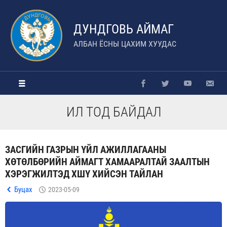
ДУНДГОВЬ АЙМАГ
АЛБАН ЁСНЫ ЦАХИМ ХУУДАС
ИЛ ТОД БАЙДАЛ
ЗАСГИЙН ГАЗРЫН ҮЙЛ АЖИЛЛАГААНЫ
ХӨТӨЛБӨРИЙН АЙМАГТ ХАМААРАЛТАЙ ЗААЛТЫН
ХЭРЭГЖИЛТЭД ХШҮ ХИЙСЭН ТАЙЛАН
Буцах
2023-05-09