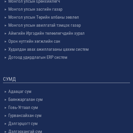
Монгол улсын Ерөнхийлөгч
Монгол улсын засгийн газар
Монгол улсын Төрийн албаны зөвлөл
Монгол улсын авилгатай тэмцэх газар
Аймгийн Иргэдийн төлөөлөгчдийн хурал
Орон нутгийн хөгжлийн сан
Худалдан авах ажиллагааны цахим систем
Дотоод удирдлагын ERP систем
СУМД
Адаацаг сум
Баянжаргалан сум
Говь-Угтаал сум
Гурвансайхан сум
Дэлгэрцогт сум
Дэлгэрхангай сум