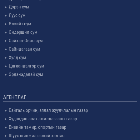
Дэрэн сум
Луус сум
Өлзийт сум
Өндөршил сум
Сайхан-Овоо сум
Сайнцагаан сум
Хулд сум
Цагаандэлгэр сум
Эрдэнэдалай сум
АГЕНТЛАГ
Байгаль орчин, аялал жуулчлалын газар
Худалдан авах ажиллагааны газар
Биеийн тамир, спортын газар
Шүүх шинжилгээний хэлтэс