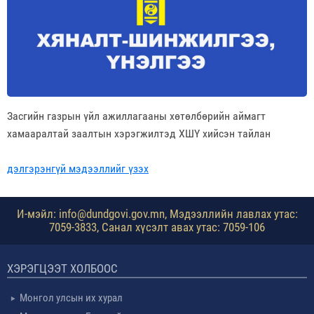
Засгийн газрын үйл ажиллагааны хөтөлбөрийн аймагт
хамааралтай заалтын хэрэгжилтэд ХШҮ хийсэн тайлан
дэлгэрэнгүй мэдээллийг үзэх
И-мэйл: info@dundgovi.gov.mn, Мэдээллийн лавлах утас:
7059-3833, Санал хүсэлт авах утас: 7059-106
ХЭРЭГЦЭЭТ ХОЛБООС
Монгол улсын их хурал