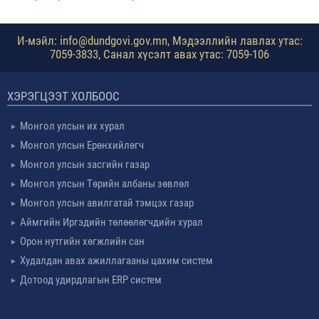
И-мэйл: info@dundgovi.gov.mn, Мэдээллийн лавлах утас:
7059-3833, Санал хүсэлт авах утас: 7059-106
ХЭРЭГЦЭЭТ ХОЛБООС
Монгол улсын их хурал
Монгол улсын Ерөнхийлөгч
Монгол улсын засгийн газар
Монгол улсын Төрийн албаны зөвлөл
Монгол улсын авилгатай тэмцэх газар
Аймгийн Иргэдийн төлөөлөгчдийн хурал
Орон нутгийн хөгжлийн сан
Худалдан авах ажиллагааны цахим систем
Дотоод удирдлагын ERP систем