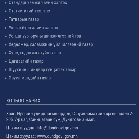
Стандарт хэмжил зүйн хэлтэс
Статистикийн хэлтэс
Татварын газар
Улсын бүртгэлийн хэлтэс
Ус, цаг уур, орчны шинжилгээний төв
Хөдөлмөр, халамжийн үйлчилгээний газар
Хүнс, хөдөө аж ахуйн газар
Цагдаагийн газар
Шүүхийн шийдвэр гүйцэтгэх газар
Эрүүл мэндийн газар
ХОЛБОО БАРИХ
Хаяг. Нутгийн удирдлагын ордон, С.Буяннэмэхийн өргөн чөлөө 2-
205, 7-р баг, Сайнцагаан сум, Дундговь аймаг.
Цахим шуудан: info@dundgovi.gov.mn
Цахим хууудас: www.dundgovi.gov.mn