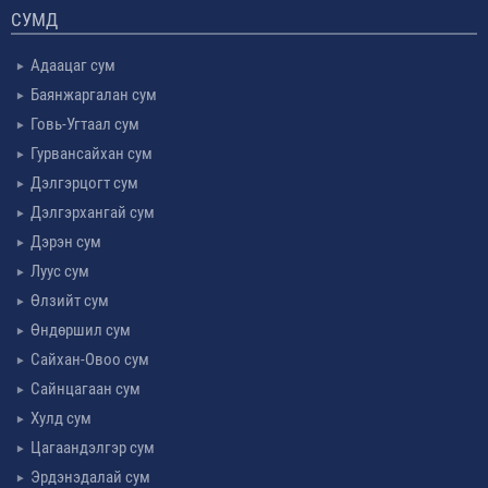
СУМД
Адаацаг сум
Баянжаргалан сум
Говь-Угтаал сум
Гурвансайхан сум
Дэлгэрцогт сум
Дэлгэрхангай сум
Дэрэн сум
Луус сум
Өлзийт сум
Өндөршил сум
Сайхан-Овоо сум
Сайнцагаан сум
Хулд сум
Цагаандэлгэр сум
Эрдэнэдалай сум