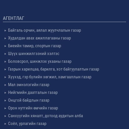
АГЕНТЛАГ
Байгаль орчин, аялал жуулчлалын газар
Худалдан авах ажиллагааны газар
Биеийн тамир, спортын газар
Шүүх шинжилгээний хэлтэс
Боловсрол, шинжлэх ухааны газар
Газрын харилцаа, барилга, хот байгуулалтын газар
Хүүхэд, гэр бүлийн хөгжил, хамгааллын газар
Мал эмнэлэгийн газар
Нийгмийн даатгалын газар
Онцгой байдлын газар
Орон нутгийн өмчийн газар
Санхүүгийн хяналт, дотоод аудитын алба
Соёл, урлагийн газар