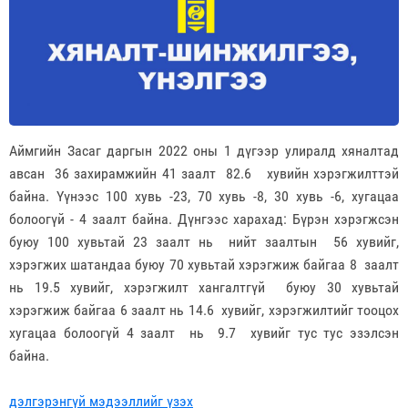
Аймгийн Засаг даргын 2022 оны 1 дүгээр улиралд хяналтад
авсан 36 захирамжийн 41 заалт 82.6 хувийн хэрэгжилттэй
байна. Үүнээс 100 хувь -23, 70 хувь -8, 30 хувь -6, хугацаа
болоогүй - 4 заалт байна. Дүнгээс харахад: Бүрэн хэрэгжсэн
буюу 100 хувьтай 23 заалт нь нийт заалтын 56 хувийг,
хэрэгжих шатандаа буюу 70 хувьтай хэрэгжиж байгаа 8 заалт
нь 19.5 хувийг, хэрэгжилт хангалтгүй буюу 30 хувьтай
хэрэгжиж байгаа 6 заалт нь 14.6 хувийг, хэрэгжилтийг тооцох
хугацаа болоогүй 4 заалт нь 9.7 хувийг тус тус эзэлсэн
байна.
дэлгэрэнгүй мэдээллийг үзэх