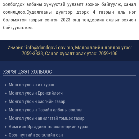
холбогдох албаны хүмүүстэй уулзалт зохион байгуулж, санал
солилцлоо.Судалгааны дүнгээр дээрх 4 газрын аль нэг
боломжтой газрыг сонгон 2023 онд тендерийн ажлыг зохион
байгуулах юм.
И-мэйл: info@dundgovi.gov.mn, Мэдээллийн лавлах утас:
7059-3833, Санал хүсэлт авах утас: 7059-106
ХЭРЭГЦЭЭТ ХОЛБООС
Монгол улсын их хурал
Монгол улсын Ерөнхийлөгч
Монгол улсын засгийн газар
Монгол улсын Төрийн албаны зөвлөл
Монгол улсын авилгатай тэмцэх газар
Аймгийн Иргэдийн төлөөлөгчдийн хурал
Орон нутгийн хөгжлийн сан