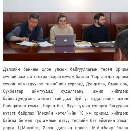
Дэлхийн банкны олон улсын байгууллагын төсөл Эрчим
хүчний яамтай хамтран хэрэгжүүлж байгаа “Сэргээгдэх эрчим
хүчийг нэмэгдүүлэх төсөл”-ийн хүрээнд Дундговь, Өмнөговь,
Сүхбаатар аймгуудад судалгааны ажил хийгдэж
байна.Дундговь аймагт хийгдэж буй уг судалгааны ажил
Сайнцагаан сумын Наран баг, Луус сумын суварга багуудын
нутагт байрлах “Мөхийн хөтөл”-ийн 10 км орчимд хийгдэж
байгаа бөгөөд тус ажлын дагуу төслийн баг аймгийн Засаг
дарга Ц.Мөнхбат, Засаг даргын орлогч М.Анхбаяр болон