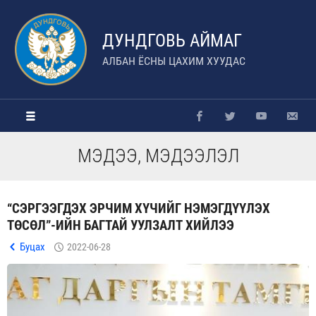
ДУНДГОВЬ АЙМАГ
АЛБАН ЁСНЫ ЦАХИМ ХУУДАС
МЭДЭЭ, МЭДЭЭЛЭЛ
“СЭРГЭЭГДЭХ ЭРЧИМ ХҮЧИЙГ НЭМЭГДҮҮЛЭХ
ТӨСӨЛ”-ИЙН БАГТАЙ УУЛЗАЛТ ХИЙЛЭЭ
Буцах
2022-06-28