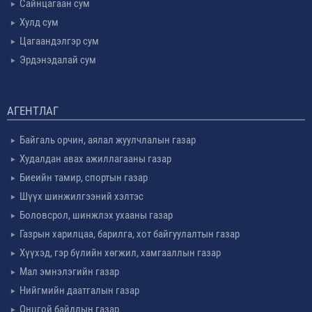
Сайнцагаан сум
Хулд сум
Цагаандэлгэр сум
Эрдэнэдалай сум
АГЕНТЛАГ
Байгаль орчин, аялал жуулчлалын газар
Худалдан авах ажиллагааны газар
Биеийн тамир, спортын газар
Шүүх шинжилгээний хэлтэс
Боловсрол, шинжлэх ухааны газар
Газрын харилцаа, барилга, хот байгуулалтын газар
Хүүхэд, гэр бүлийн хөгжил, хамгааллын газар
Мал эмнэлэгийн газар
Нийгмийн даатгалын газар
Онцгой байдлын газар