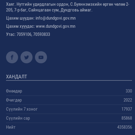
Хаяг. Нутгийн удирдлагын ордон, С.Буяннэмэхийн өргөн чөлөө 2-
205, 7-р баг, Сайнцагаан сум, Дундговь аймаг.
Цахим шуудан: info@dundgovi.gov.mn
Цахим хууудас: www.dundgovi.gov.mn
Утас: 7059106, 70593833
ХАНДАЛТ
Өнөөдөр
330
Өчигдөр
2022
Сүүлийн 7 хоног
17937
Сүүлийн сар
85868
Нийт
4358356