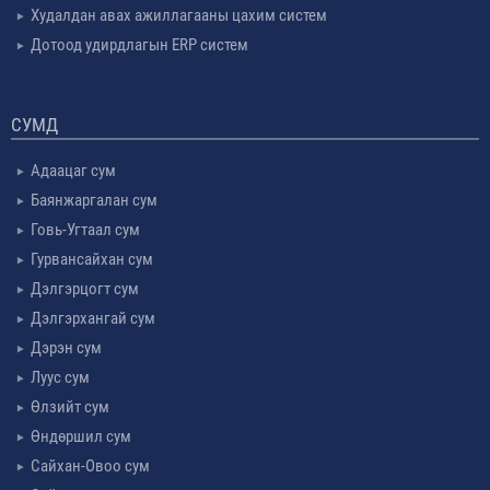
Худалдан авах ажиллагааны цахим систем
Дотоод удирдлагын ERP систем
СУМД
Адаацаг сум
Баянжаргалан сум
Говь-Угтаал сум
Гурвансайхан сум
Дэлгэрцогт сум
Дэлгэрхангай сум
Дэрэн сум
Луус сум
Өлзийт сум
Өндөршил сум
Сайхан-Овоо сум