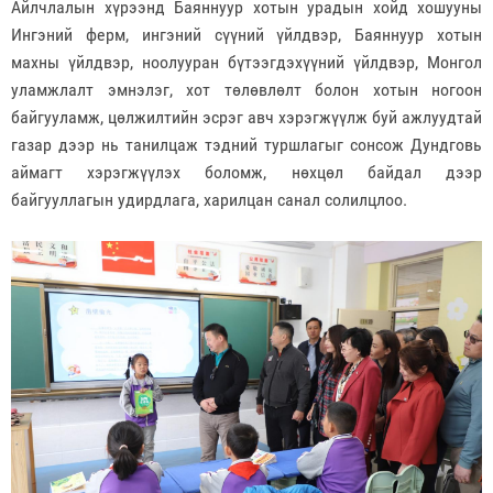
Айлчлалын хүрээнд Баяннуур хотын урадын хойд хошууны
Ингэний ферм, ингэний сүүний үйлдвэр, Баяннуур хотын
махны үйлдвэр, ноолууран бүтээгдэхүүний үйлдвэр, Монгол
уламжлалт эмнэлэг, хот төлөвлөлт болон хотын ногоон
байгууламж, цөлжилтийн эсрэг авч хэрэгжүүлж буй ажлуудтай
газар дээр нь танилцаж тэдний туршлагыг сонсож Дундговь
аймагт хэрэгжүүлэх боломж, нөхцөл байдал дээр
байгууллагын удирдлага, харилцан санал солилцлоо.