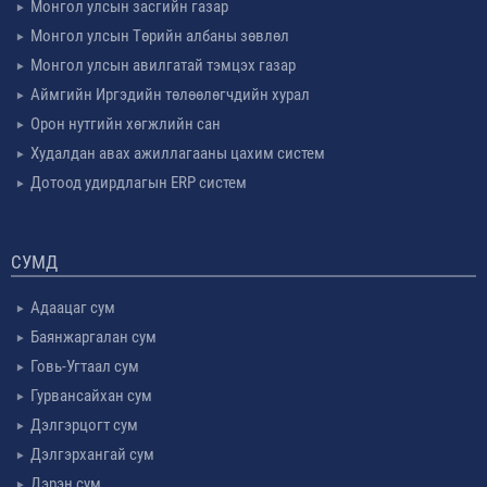
Монгол улсын засгийн газар
Монгол улсын Төрийн албаны зөвлөл
Монгол улсын авилгатай тэмцэх газар
Аймгийн Иргэдийн төлөөлөгчдийн хурал
Орон нутгийн хөгжлийн сан
Худалдан авах ажиллагааны цахим систем
Дотоод удирдлагын ERP систем
СУМД
Адаацаг сум
Баянжаргалан сум
Говь-Угтаал сум
Гурвансайхан сум
Дэлгэрцогт сум
Дэлгэрхангай сум
Дэрэн сум