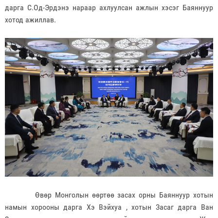
дарга С.Од-Эрдэнэ нараар ахлуулсан ажлын хэсэг Баяннуур
хотод ажиллав.
Өвөр Монголын өөртөө засах орны Баяннуур хотын
намын хорооны дарга Хэ Вэйхуа , хотын Засаг дарга Ван