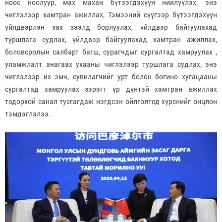
ноос ноолуур, мах махан бүтээгдэхүүн нийлүүлэх, энэ
чиглэлээр хамтран ажиллах, Тэмээний сүүгээр бүтээгдэхүүн
үйлдвэрлэн зах зээлд борлуулах, үйлдвэр байгуулахад
туршлага судлах, үйлдвэр байгуулахад хамтран ажиллах,
боловсролын салбарт багш, сурагчдыг сургалтад хамруулах ,
уламжлалт анагаах ухааны чиглэлээр туршлага судлах, энэ
чиглэлээр их эмч, сувилагчийг урт болон богино хугацааны
сургалтад хамруулах зэрэгт үр дүнтэй хамтран ажиллах
тодорхой санал тусгагдаж нэгдсэн ойлголтод хүрснийг онцлон
тэмдэглэлээ.