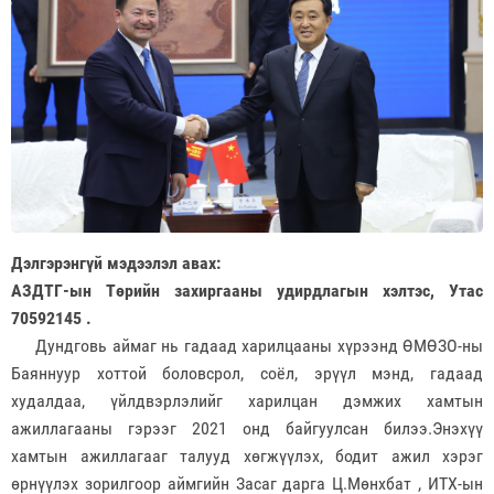
Дэлгэрэнгүй мэдээлэл авах:
АЗДТГ-ын Төрийн захиргааны удирдлагын хэлтэс, Утас
70592145 .
Дундговь аймаг нь гадаад харилцааны хүрээнд ӨМӨЗО-ны
Баяннуур хоттой боловсрол, соёл, эрүүл мэнд, гадаад
худалдаа, үйлдвэрлэлийг харилцан дэмжих хамтын
ажиллагааны гэрээг 2021 онд байгуулсан билээ.Энэхүү
хамтын ажиллагааг талууд хөгжүүлэх, бодит ажил хэрэг
өрнүүлэх зорилгоор аймгийн Засаг дарга Ц.Мөнхбат , ИТХ-ын