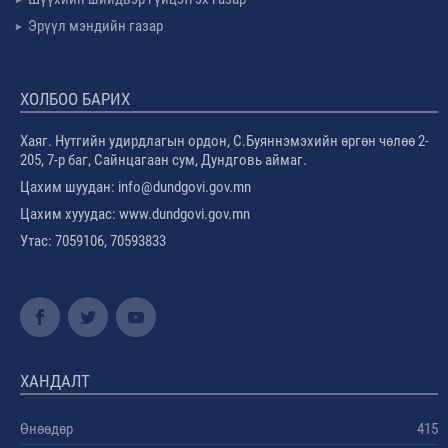
Эрүүл мэндийн газар
ХОЛБОО БАРИХ
Хаяг. Нутгийн удирдлагын ордон, С.Буяннэмэхийн өргөн чөлөө 2-
205, 7-р баг, Сайнцагаан сум, Дундговь аймаг.
Цахим шуудан: info@dundgovi.gov.mn
Цахим хууудас: www.dundgovi.gov.mn
Утас: 7059106, 70593833
ХАНДАЛТ
Өнөөдөр
415