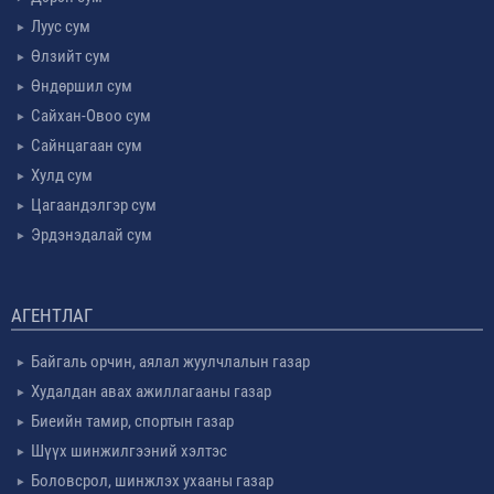
Луус сум
Өлзийт сум
Өндөршил сум
Сайхан-Овоо сум
Сайнцагаан сум
Хулд сум
Цагаандэлгэр сум
Эрдэнэдалай сум
АГЕНТЛАГ
Байгаль орчин, аялал жуулчлалын газар
Худалдан авах ажиллагааны газар
Биеийн тамир, спортын газар
Шүүх шинжилгээний хэлтэс
Боловсрол, шинжлэх ухааны газар