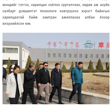
мэндийг тэтгэх, харилцан соёлоо сурталчлах, хөдөө аж ахуйн
салбарт дэвшилтэт технологи нэвтрүүлэх зэрэгт байнгын
харилцаатай байж хамтран ажиллахаа албан ёсоор
илэрхийлсэн юм.