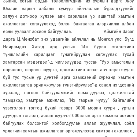
Зыпин, хотын ардын төлөөлөгчдийн их хурлын дарга Жоу
Юылин нарын албаны хүмүүс айлчлалын бүрэлдхүүнийг
халуун дотноор хүлээн авч харилцан үр ашигтай хамтын
ажиллагааг хөгжүүлэхэд бэлэн байгаагаа илэрхийлж албан
ёсны уулзалт зохион байгууллаа. Аймгийн Засаг
дарга Ц.Мөнхбат энэ удаагийн айлчлал нь Монгол улс, Бүгд
Найрамдах Хятад ард улсын “Иж бүрэн стартегийн
түншлэлийн харилцааг гүнзгийрүүлэн хөгжүүлэх тухай
хамтарсан мэдэгдэл”-д чиглэлүүдэд туссан “Уур амьсгалын
өөрчлөлт, шороон шуурга, цөлжилтийн эсрэг авч хэрэгжүүлж
буй тус тусын үр дүнтэй арга хэмжээний хүрээнд хамтын
ажиллагаагаа эрчимжүүлэн гүнзгийрүүлэх”-д санал нэгдсэний
хүрээнд ногоон байгууламжийг нэмэгдүүлэх, цөлжилттэй
тэмцэхэд хамтран ажиллах, “Их газрын чулуу” байгалийн
үзэсгэлэнт тогтоц бүхий газарт 3000 морин хуурч , уртын
дуучдын тоглолт, аялал жуулчл1000алын арга хэмжээ зохион
байгуулах болсонтой холбогдуулан аялал жуулчлал, соёл
урлагийн хамтын ажиллагааг өргөжүүлэхэд хамтран ажиллах ,