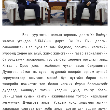
Баяннуур хотын намын хорооны дарга Хэ Вэйхуа
хэлсэн үгэндээ БНХАУ-ын дарга Си Жи Пин даргын
санаачилсан Нэг бүс-Нэг зам бодлого, боомтын хөгжлийн
хүрээнд хөдөө аж ахуй, жимс жимсгэнийн газар тариалангийн
бүтээгдэхүүн экспортлох, тус салбарт хөрөнгө оруулалт хийх,
Хятад , Орос улсыг холбосон чухал замд байршилтай
Дундговь аймаг нь хүрэн нүүрсний нөөцийг эрчим хүчний
зориулалтаар ашиглах, манай бүс нутгийн бараа ачаа
тээврийн ложистик төв болон хөгжих бүрэн боломжтойг
дурдаад Баяннуур хотын Урадын Дунд хошуу болон
Сайнцагаан сумын хамтын ажиллагааны тогтсон харилцааг
хөгжүүлэх, Дундговь аймаг Урадын хойд хошууны эртний
харилцааг сэргээх мөн хоёр аймаг хотын хүн ардын эрүүл