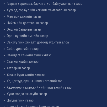
Газрын харилцаа, барилга, хот байгуулалтын газар
Хүүхэд, гэр бүлийн хөгжил, хамгааллын газар
Мал эмнэлэгийн газар
Нийгмийн даатгалын газар
Онцгой байдлын газар
Орон нутгийн өмчийн газар
Санхүүгийн хяналт, дотоод аудитын алба
Соёл, урлагийн газар
Стандарт хэмжил зүйн хэлтэс
Статистикийн хэлтэс
Татварын газар
Улсын бүртгэлийн хэлтэс
Ус, цаг уур, орчны шинжилгээний төв
Хөдөлмөр, халамжийн үйлчилгээний газар
Хүнс, хөдөө аж ахуйн газар
Цагдаагийн газар
Шүүхийн шийдвэр гүйцэтгэх газар