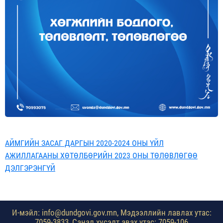
АЙМГИЙН ЗАСАГ ДАРГЫН 2020-2024 ОНЫ ҮЙЛ
АЖИЛЛАГААНЫ ХӨТӨЛБӨРИЙН 2023 ОНЫ ТӨЛӨВЛӨГӨӨ
ДЭЛГЭРЭНГҮЙ
И-мэйл: info@dundgovi.gov.mn, Мэдээллийн лавлах утас:
7059-3833, Санал хүсэлт авах утас: 7059-106