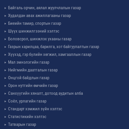
Байгаль орчин, аялал жуулчлалын газар
Худалдан авах ажиллагааны газар
Биеийн тамир, спортын газар
Шүүх шинжилгээний хэлтэс
Боловсрол, шинжлэх ухааны газар
Газрын харилцаа, барилга, хот байгуулалтын газар
Хүүхэд, гэр бүлийн хөгжил, хамгааллын газар
Мал эмнэлэгийн газар
Нийгмийн даатгалын газар
Онцгой байдлын газар
Орон нутгийн өмчийн газар
Санхүүгийн хяналт, дотоод аудитын алба
Соёл, урлагийн газар
Стандарт хэмжил зүйн хэлтэс
Статистикийн хэлтэс
Татварын газар