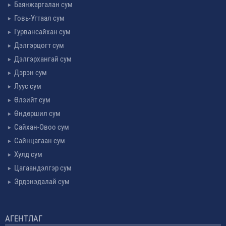
Баянжаргалан сум
Говь-Угтаал сум
Гурвансайхан сум
Дэлгэрцогт сум
Дэлгэрхангай сум
Дэрэн сум
Луус сум
Өлзийт сум
Өндөршил сум
Сайхан-Овоо сум
Сайнцагаан сум
Хулд сум
Цагаандэлгэр сум
Эрдэнэдалай сум
АГЕНТЛАГ