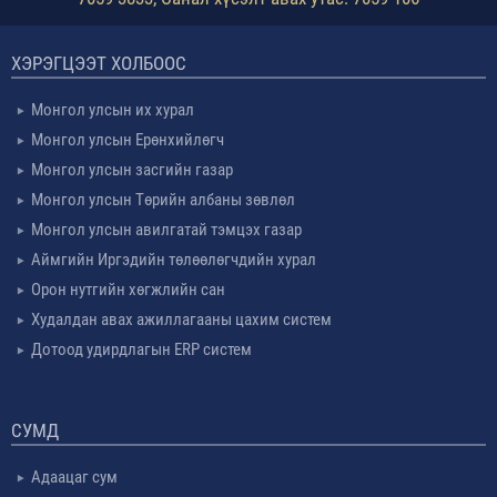
ХЭРЭГЦЭЭТ ХОЛБООС
Монгол улсын их хурал
Монгол улсын Ерөнхийлөгч
Монгол улсын засгийн газар
Монгол улсын Төрийн албаны зөвлөл
Монгол улсын авилгатай тэмцэх газар
Аймгийн Иргэдийн төлөөлөгчдийн хурал
Орон нутгийн хөгжлийн сан
Худалдан авах ажиллагааны цахим систем
Дотоод удирдлагын ERP систем
СУМД
Адаацаг сум