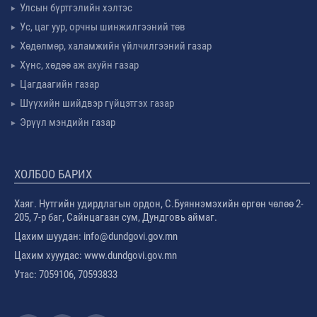
Улсын бүртгэлийн хэлтэс
Ус, цаг уур, орчны шинжилгээний төв
Хөдөлмөр, халамжийн үйлчилгээний газар
Хүнс, хөдөө аж ахуйн газар
Цагдаагийн газар
Шүүхийн шийдвэр гүйцэтгэх газар
Эрүүл мэндийн газар
ХОЛБОО БАРИХ
Хаяг. Нутгийн удирдлагын ордон, С.Буяннэмэхийн өргөн чөлөө 2-
205, 7-р баг, Сайнцагаан сум, Дундговь аймаг.
Цахим шуудан: info@dundgovi.gov.mn
Цахим хууудас: www.dundgovi.gov.mn
Утас: 7059106, 70593833