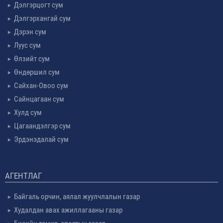
Дэлгэрцогт сум
Дэлгэрхангай сум
Дэрэн сум
Луус сум
Өлзийт сум
Өндөршил сум
Сайхан-Овоо сум
Сайнцагаан сум
Хулд сум
Цагаандэлгэр сум
Эрдэнэдалай сум
АГЕНТЛАГ
Байгаль орчин, аялал жуулчлалын газар
Худалдан авах ажиллагааны газар