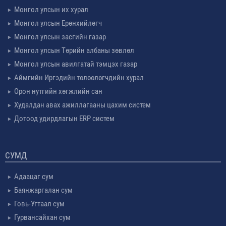
Монгол улсын их хурал
Монгол улсын Ерөнхийлөгч
Монгол улсын засгийн газар
Монгол улсын Төрийн албаны зөвлөл
Монгол улсын авилгатай тэмцэх газар
Аймгийн Иргэдийн төлөөлөгчдийн хурал
Орон нутгийн хөгжлийн сан
Худалдан авах ажиллагааны цахим систем
Дотоод удирдлагын ERP систем
СУМД
Адаацаг сум
Баянжаргалан сум
Говь-Угтаал сум
Гурвансайхан сум