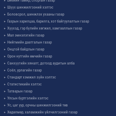
Биеийн тамир, спортын газар
Шүүх шинжилгээний хэлтэс
Боловсрол, шинжлэх ухааны газар
Газрын харилцаа, барилга, хот байгуулалтын газар
Хүүхэд, гэр бүлийн хөгжил, хамгааллын газар
Мал эмнэлэгийн газар
Нийгмийн даатгалын газар
Онцгой байдлын газар
Орон нутгийн өмчийн газар
Санхүүгийн хяналт, дотоод аудитын алба
Соёл, урлагийн газар
Стандарт хэмжил зүйн хэлтэс
Статистикийн хэлтэс
Татварын газар
Улсын бүртгэлийн хэлтэс
Ус, цаг уур, орчны шинжилгээний төв
Хөдөлмөр, халамжийн үйлчилгээний газар