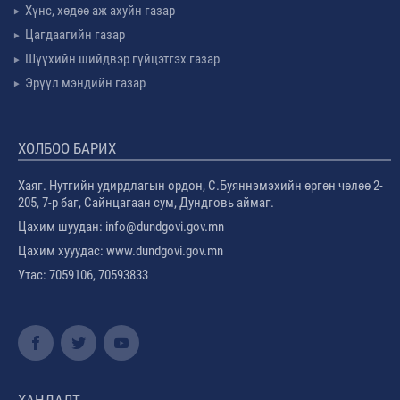
Хүнс, хөдөө аж ахуйн газар
Цагдаагийн газар
Шүүхийн шийдвэр гүйцэтгэх газар
Эрүүл мэндийн газар
ХОЛБОО БАРИХ
Хаяг. Нутгийн удирдлагын ордон, С.Буяннэмэхийн өргөн чөлөө 2-
205, 7-р баг, Сайнцагаан сум, Дундговь аймаг.
Цахим шуудан: info@dundgovi.gov.mn
Цахим хууудас: www.dundgovi.gov.mn
Утас: 7059106, 70593833