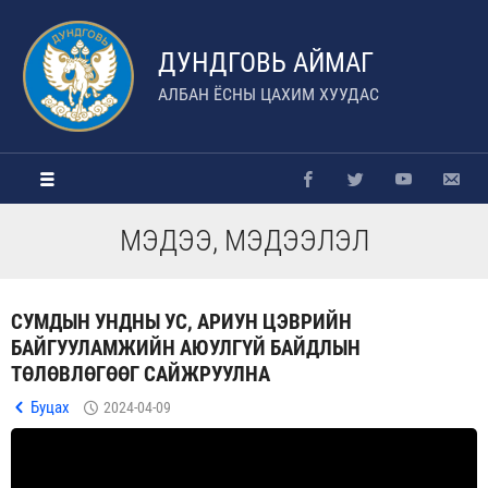
ДУНДГОВЬ АЙМАГ
АЛБАН ЁСНЫ ЦАХИМ ХУУДАС
МЭДЭЭ, МЭДЭЭЛЭЛ
СУМДЫН УНДНЫ УС, АРИУН ЦЭВРИЙН
БАЙГУУЛАМЖИЙН АЮУЛГҮЙ БАЙДЛЫН
ТӨЛӨВЛӨГӨӨГ САЙЖРУУЛНА
Буцах
2024-04-09