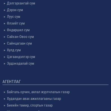
Дэлгэрхангай сум
Дэрэн сум
Луус сум
Өлзийт сум
Өндөршил сум
Сайхан-Овоо сум
Сайнцагаан сум
Хулд сум
Цагаандэлгэр сум
Эрдэнэдалай сум
АГЕНТЛАГ
Байгаль орчин, аялал жуулчлалын газар
Худалдан авах ажиллагааны газар
Биеийн тамир, спортын газар