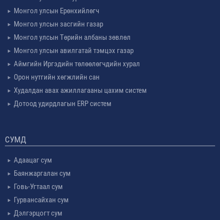
Монгол улсын Ерөнхийлөгч
Монгол улсын засгийн газар
Монгол улсын Төрийн албаны зөвлөл
Монгол улсын авилгатай тэмцэх газар
Аймгийн Иргэдийн төлөөлөгчдийн хурал
Орон нутгийн хөгжлийн сан
Худалдан авах ажиллагааны цахим систем
Дотоод удирдлагын ERP систем
СУМД
Адаацаг сум
Баянжаргалан сум
Говь-Угтаал сум
Гурвансайхан сум
Дэлгэрцогт сум