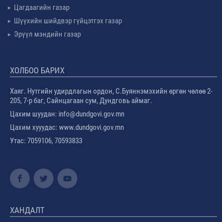
Цагдаагийн газар
Шүүхийн шийдвэр гүйцэтгэх газар
Эрүүл мэндийн газар
ХОЛБОО БАРИХ
Хаяг. Нутгийн удирдлагын ордон, С.Буяннэмэхийн өргөн чөлөө 2-
205, 7-р баг, Сайнцагаан сум, Дундговь аймаг.
Цахим шуудан: info@dundgovi.gov.mn
Цахим хууудас: www.dundgovi.gov.mn
Утас: 7059106, 70593833
ХАНДАЛТ