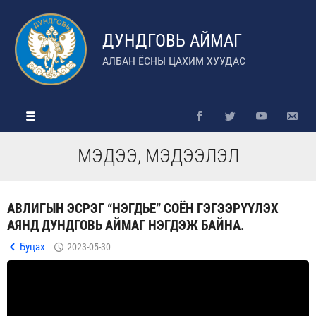
ДУНДГОВЬ АЙМАГ
АЛБАН ЁСНЫ ЦАХИМ ХУУДАС
МЭДЭЭ, МЭДЭЭЛЭЛ
АВЛИГЫН ЭСРЭГ “НЭГДЬЕ” СОЁН ГЭГЭЭРҮҮЛЭХ
АЯНД ДУНДГОВЬ АЙМАГ НЭГДЭЖ БАЙНА.
Буцах
2023-05-30