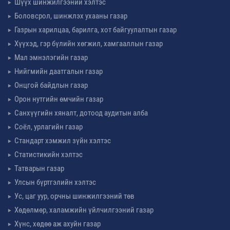
Шүүх шинжилгээний хэлтэс
Боловсрол, шинжлэх ухааны газар
Газрын харилцаа, барилга, хот байгуулалтын газар
Хүүхэд, гэр бүлийн хөгжил, хамгааллын газар
Мал эмнэлэгийн газар
Нийгмийн даатгалын газар
Онцгой байдлын газар
Орон нутгийн өмчийн газар
Санхүүгийн хяналт, дотоод аудитын алба
Соёл, урлагийн газар
Стандарт хэмжил зүйн хэлтэс
Статистикийн хэлтэс
Татварын газар
Улсын бүртгэлийн хэлтэс
Ус, цаг уур, орчны шинжилгээний төв
Хөдөлмөр, халамжийн үйлчилгээний газар
Хүнс, хөдөө аж ахуйн газар