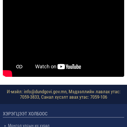
И-мэйл: info@dundgovi.gov.mn, Мэдээллийн лавлах утас:
7059-3833, Санал хүсэлт авах утас: 7059-106
ХЭРЭГЦЭЭТ ХОЛБООС
Монгол улсын их хурал