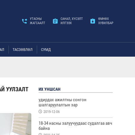
УТАСНЫ
САНАЛ, ХҮСЭЛТ
ӨМНӨХ
ЖАГСААЛТ
ИЛГЭЭХ
ХУВИЛБАР
АЛ
ТАСЗӨВЛӨЛ
СУМД
АЙ УУЛЗАЛТ
ИХ УНШСАН
удирдах ажилтны сонгон
шалгаруулалтын зар
2019-12-06
18-34 насны залуучуудаас судалгаа авч
байна