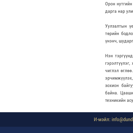
Орон нутгийн
дарга нар ул
Уулзалтын ү
төрийн бодло
үнэнч, шудар
Нэн тэргүүнд
гэрэлтүүлэг,
чиглэл өглөө
эрчимжүүлэх
зохион байгу
байна. Цааши
техникийн ас
И-мэйл: info@dundg