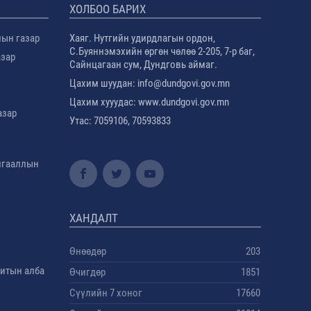
ХОЛБОО БАРИХ
лын газар
Хаяг. Нутгийн удирдлагын ордон,
С.Буяннэмэхийн өргөн чөлөө 2-205, 7-р баг,
азар
Сайнцагаан сум, Дундговь аймаг.
Цахим шуудан: info@dundgovi.gov.mn
Цахим хууудас: www.dundgovi.gov.mn
азар
Утас: 7059106, 70593833
амгааллын
ХАНДАЛТ
Өнөөдөр
203
дитын алба
Өчигдөр
1851
Сүүлийн 7 хоног
17660