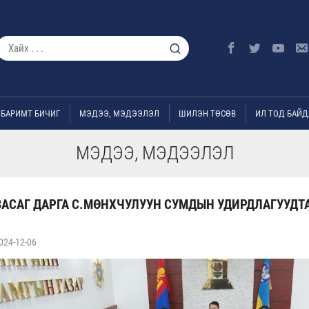
БАРИМТ БИЧИГ
МЭДЭЭ, МЭДЭЭЛЭЛ
ШИЛЭН ТӨСӨВ
ИЛ ТОД БАЙД
МЭДЭЭ, МЭДЭЭЛЭЛ
АСАГ ДАРГА С.МӨНХЧУЛУУН СУМДЫН УДИРДЛАГУУДТ
024-12-06