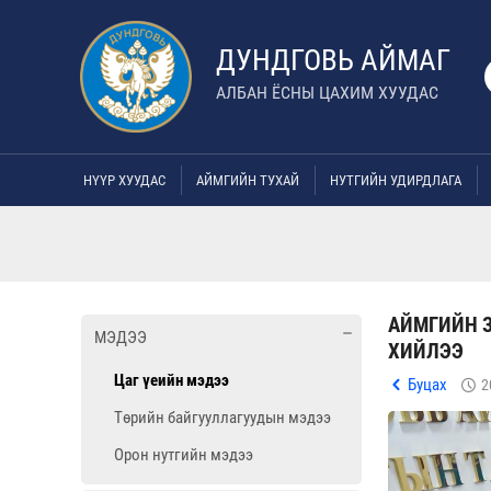
ДУНДГОВЬ АЙМАГ
АЛБАН ЁСНЫ ЦАХИМ ХУУДАС
НҮҮР ХУУДАС
АЙМГИЙН ТУХАЙ
НУТГИЙН УДИРДЛАГА
АЙМГИЙН З
МЭДЭЭ
ХИЙЛЭЭ
Цаг үеийн мэдээ
Буцах
2
Төрийн байгууллагуудын мэдээ
Орон нутгийн мэдээ