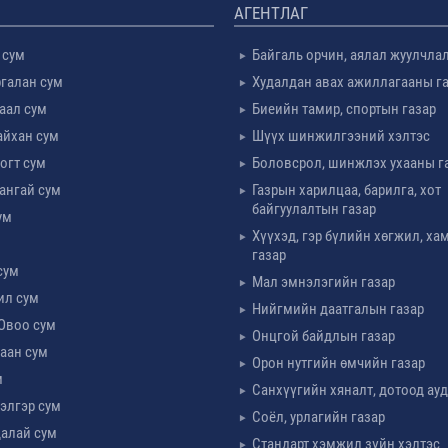
АГЕНТЛАГ
 сум
Байгаль орчин, аялал жуулчла
галан сум
Худалдан авах ажиллагааны г
таал сум
Биеийн тамир, спортын газар
айхан сум
Шүүх шинжилгээний хэлтэс
огт сум
Боловсрол, шинжлэх ухааны г
ангай сум
Газрын харилцаа, барилга, хот
байгуулалтын газар
ум
Хүүхэд, гэр бүлийн хөгжил, х
м
газар
сум
Мал эмнэлэгийн газар
ил сум
Нийгмийн даатгалын газар
Овоо сум
Онцгой байдлын газар
аан сум
Орон нутгийн өмчийн газар
м
Санхүүгийн хяналт, дотоод ау
элгэр сум
Соёл, урлагийн газар
алай сум
Стандарт хэмжил зүйн хэлтэс