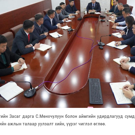
ийн Засаг дарга С.Мөнхчулуун болон аймгийн удирдлагууд сумд
ийн ажлын талаар уулзалт хийн, үүрэг чиглэл өглөө.