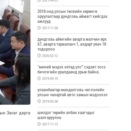
2021-04-25
2018 онд улсын төсвийн хөрөнгө
оруулалтаар дундговь аймагт хийгдэх
ажлууд
2017-11-28
дундговь аймгийн аварга малчин өрх
67, аварга тариаланч 1, алдарт уяач 18
тодорлоо
2020-02-12
“миний мэдэх хятад улс” сэдэвт эссэ
бичлэгийн уралдаанд урьж байна.
2019-09-10
улаанбаатар-мандалговь чиглэлийн
улсын чанартай авто замын мэдээлэл
2019-03-28
ын Засаг дарга
шилдэг төрийн албан хаагчдыг
шалгаруулна
2017-11-15