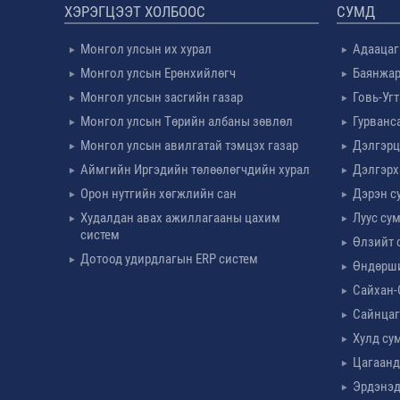
ХЭРЭГЦЭЭТ ХОЛБООС
СУМД
Монгол улсын их хурал
Адаацаг
Монгол улсын Ерөнхийлөгч
Баянжар
Монгол улсын засгийн газар
Говь-Уг
Монгол улсын Төрийн албаны зөвлөл
Гурванс
Монгол улсын авилгатай тэмцэх газар
Дэлгэрц
Аймгийн Иргэдийн төлөөлөгчдийн хурал
Дэлгэрх
Орон нутгийн хөгжлийн сан
Дэрэн с
Худалдан авах ажиллагааны цахим
Луус су
систем
Өлзийт 
Дотоод удирдлагын ERP систем
Өндөрш
Сайхан-
Сайнцаг
Хулд су
Цагаанд
Эрдэнэд