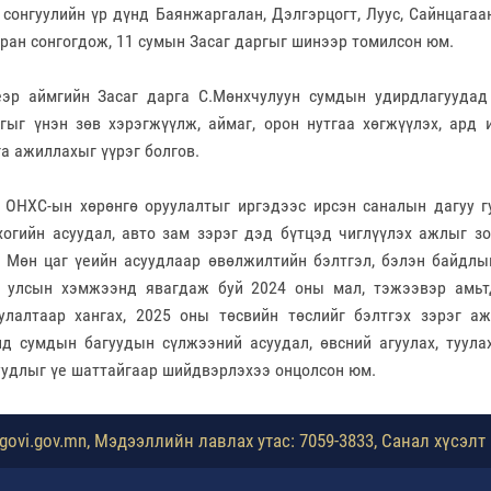
 сонгуулийн үр дүнд Баянжаргалан, Дэлгэрцогт, Луус, Сайнцага
иран сонгогдож, 11 сумын Засаг даргыг шинээр томилсон юм.
еэр аймгийн Засаг дарга С.Мөнхчулуун сумдын удирдлагуудад
гыг үнэн зөв хэрэгжүүлж, аймаг, орон нутгаа хөгжүүлэх, ард 
га ажиллахыг үүрэг болгов.
 ОНХС-ын хөрөнгө оруулалтыг иргэдээс ирсэн саналын дагуу 
 хогийн асуудал, авто зам зэрэг дэд бүтцэд чиглүүлэх ажлыг з
. Мөн цаг үеийн асуудлаар өвөлжилтийн бэлтгэл, бэлэн байдлы
, улсын хэмжээнд явагдаж буй 2024 оны мал, тэжээвэр амьт
улалтаар хангах, 2025 оны төсвийн төслийг бэлтгэх зэрэг а
д сумдын багуудын сүлжээний асуудал, өвсний агуулах, туула
уудлыг үе шаттайгаар шийдвэрлэхээ онцолсон юм.
ovi.gov.mn, Мэдээллийн лавлах утас: 7059-3833, Санал хүсэлт 