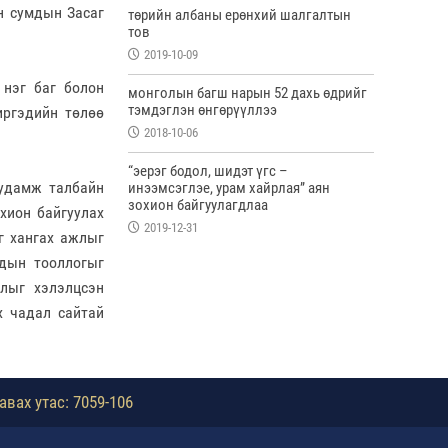
ан сумдын Засаг
төрийн албаны ерөнхий шалгалтын
тов
2019-10-09
 нэг баг болон
монголын багш нарын 52 дахь өдрийг
тэмдэглэн өнгөрүүллээ
иргэдийн төлөө
2018-10-06
“эерэг бодол, шидэт үгс –
гудамж талбайн
инээмсэглэе, урам хайрлая” аян
зохион байгуулагдлаа
охион байгуулах
2019-12-31
г хангах ажлыг
дын тооллогыг
жлыг хэлэлцсэн
х чадал сайтай
авах утас: 7059-106