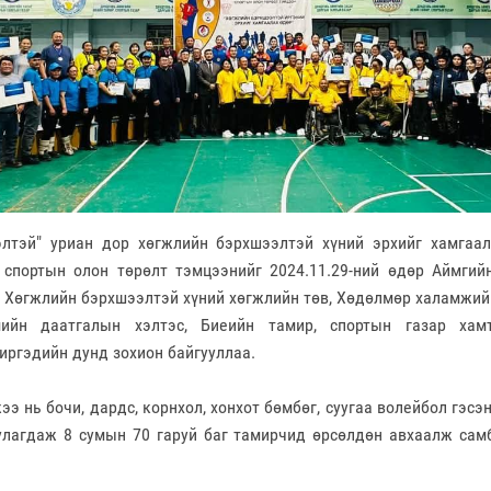
элтэй" уриан дор хөгжлийн бэрхшээлтэй хүний эрхийг хамгаа
 спортын олон төрөлт тэмцээнийг 2024.11.29-ний өдөр Аймгий
, Хөгжлийн бэрхшээлтэй хүний хөгжлийн төв, Хөдөлмөр халамжий
мийн даатгалын хэлтэс, Биеийн тамир, спортын газар хам
иргэдийн дунд зохион байгууллаа.
ээ нь бочи, дардс, корнхол, хонхот бөмбөг, суугаа волейбол гэсэ
улагдаж 8 сумын 70 гаруй баг тамирчид өрсөлдөн авхаалж самб