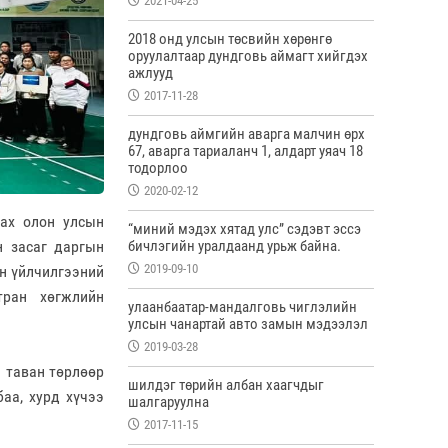
2021-04-25
2018 онд улсын төсвийн хөрөнгө
оруулалтаар дундговь аймагт хийгдэх
ажлууд
2017-11-28
дундговь аймгийн аварга малчин өрх
67, аварга тариаланч 1, алдарт уяач 18
тодорлоо
2020-02-12
лах олон улсын
“миний мэдэх хятад улс” сэдэвт эссэ
бичлэгийн уралдаанд урьж байна.
н засаг даргын
2019-09-10
н үйлчилгээний
тран хөгжлийн
улаанбаатар-мандалговь чиглэлийн
улсын чанартай авто замын мэдээлэл
2019-03-28
н таван төрлөөр
шилдэг төрийн албан хаагчдыг
аа, хурд хүчээ
шалгаруулна
2017-11-15