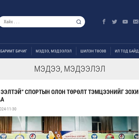
БАРИМТ БИЧИГ
МЭДЭЭ, МЭДЭЭЛЭЛ
ШИЛЭН ТӨСӨВ
ИЛ ТОД БАЙД
МЭДЭЭ, МЭДЭЭЛЭЛ
 ЭЭЛТЭЙ” СПОРТЫН ОЛОН ТӨРӨЛТ ТЭМЦЭЭНИЙГ ЗОХ
АА
024-11-30