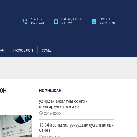
УТАСНЫ
САНАЛ, ХҮСЭЛТ
ӨМНӨХ
ЖАГСААЛТ
ИЛГЭЭХ
ХУВИЛБАР
АЛ
ТАСЗӨВЛӨЛ
СУМД
ИОН
ИХ УНШСАН
удирдах ажилтны сонгон
шалгаруулалтын зар
2019-12-06
18-34 насны залуучуудаас судалгаа авч
байна