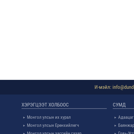
И-мэйл: info@dundg
ХЭРЭГЦЭЭТ ХОЛБООС
СУМД
Монгол улсын их хурал
Адаацаг
Монгол улсын Ерөнхийлөгч
Баянжар
Монгол улсын засгийн газар
Говь-Уг