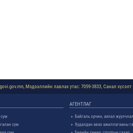
ovi.gov.mn, Мэдээллийн лавлах утас: 7059-3833, Санал хүсэлт 
АГЕНТЛАГ
 сум
Байгаль орчин, аялал жуулчла
галан сум
Худалдан авах ажиллагааны г
таал сум
Биеийн тамир, спортын газар