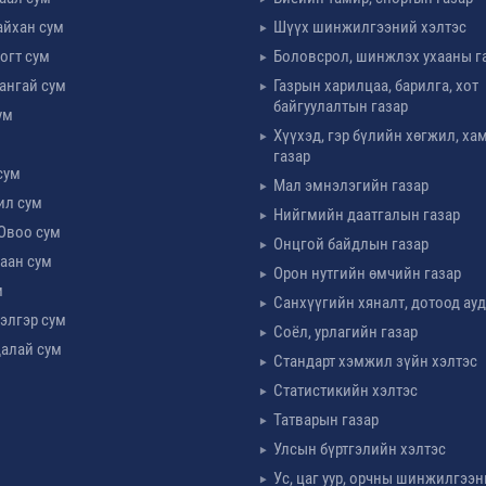
айхан сум
Шүүх шинжилгээний хэлтэс
огт сум
Боловсрол, шинжлэх ухааны г
ангай сум
Газрын харилцаа, барилга, хот
байгуулалтын газар
ум
Хүүхэд, гэр бүлийн хөгжил, х
м
газар
сум
Мал эмнэлэгийн газар
ил сум
Нийгмийн даатгалын газар
Овоо сум
Онцгой байдлын газар
аан сум
Орон нутгийн өмчийн газар
м
Санхүүгийн хяналт, дотоод ау
элгэр сум
Соёл, урлагийн газар
алай сум
Стандарт хэмжил зүйн хэлтэс
Статистикийн хэлтэс
Татварын газар
Улсын бүртгэлийн хэлтэс
Ус, цаг уур, орчны шинжилгээн