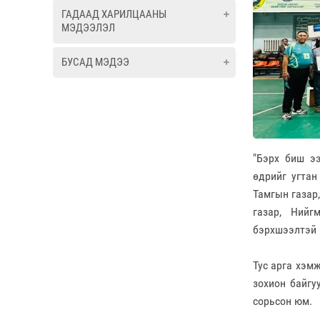
ГАДААД ХАРИЛЦААНЫ
МЭДЭЭЛЭЛ
БУСАД МЭДЭЭ
"Бэрх биш э
өдрийг угтан
Тамгын газар
газар, Нийг
бэрхшээлтэй 
Тус арга хэмж
зохион байгу
сорьсон юм.