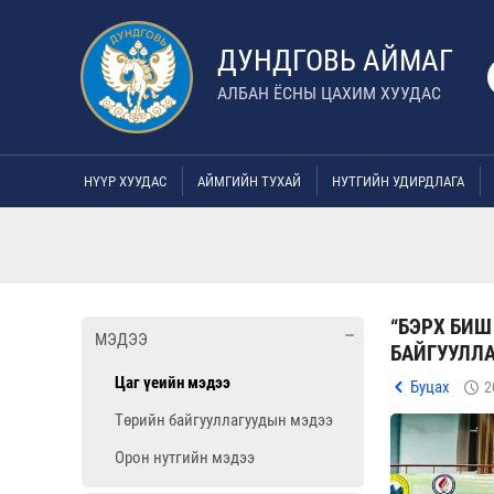
ДУНДГОВЬ АЙМАГ
АЛБАН ЁСНЫ ЦАХИМ ХУУДАС
НҮҮР ХУУДАС
АЙМГИЙН ТУХАЙ
НУТГИЙН УДИРДЛАГА
“БЭРХ БИШ
МЭДЭЭ
БАЙГУУЛЛ
Цаг үеийн мэдээ
Буцах
2
Төрийн байгууллагуудын мэдээ
Орон нутгийн мэдээ