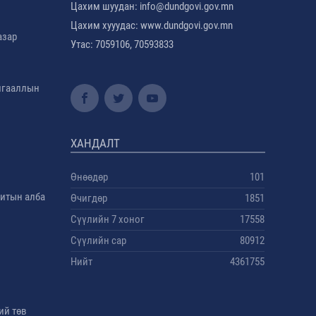
Цахим шуудан: info@dundgovi.gov.mn
Цахим хууудас: www.dundgovi.gov.mn
азар
Утас: 7059106, 70593833
амгааллын
ХАНДАЛТ
Өнөөдөр
101
дитын алба
Өчигдөр
1851
Сүүлийн 7 хоног
17558
Сүүлийн сар
80912
Нийт
4361755
ий төв