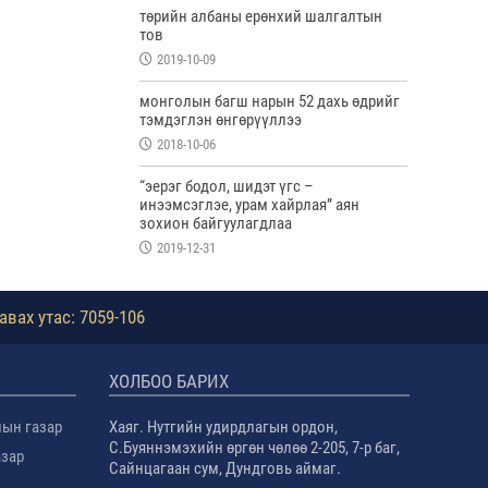
төрийн албаны ерөнхий шалгалтын
тов
2019-10-09
монголын багш нарын 52 дахь өдрийг
тэмдэглэн өнгөрүүллээ
2018-10-06
“эерэг бодол, шидэт үгс –
инээмсэглэе, урам хайрлая” аян
зохион байгуулагдлаа
2019-12-31
авах утас: 7059-106
ХОЛБОО БАРИХ
лын газар
Хаяг. Нутгийн удирдлагын ордон,
С.Буяннэмэхийн өргөн чөлөө 2-205, 7-р баг,
азар
Сайнцагаан сум, Дундговь аймаг.