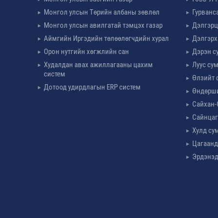
Монгол улсын Төрийн албаны зөвлөл
Гурванс
Монгол улсын авилгатай тэмцэх газар
Дэлгэрц
Аймгийн Иргэдийн төлөөлөгчдийн хурал
Дэлгэрх
Орон нутгийн хөгжлийн сан
Дэрэн с
Худалдан авах ажиллагааны цахим
Луус су
систем
Өлзийт 
Дотоод удирдлагын ERP систем
Өндөрш
Сайхан-
Сайнцаг
Хулд су
Цагаанд
Эрдэнэд