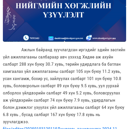
Ажлын байранд зуучлагдсан иргэдийг эдийн засгийн
үйл ажиллагааны салбараар авч үзэхэд Хөдөө аж ахуйн
салбарт 288 хүн буюу 30.7 хувь, төрийн удирдлага ба батлан
хамгаалах үйл ажиллагааны салбарт 105 хүн буюу 11.2 хувь,
усан хангамж, бохир ус, зайлуулах салбарт 101 хүн буюу 10.8
хувь, боловсролын салбарт 89 хүн буюу 9.5 хувь, уул уурхай
олборлох үйлдвэрийн салбарт 49 хүн 5.2 хувь, боловсруулах
аж үйлдвэрийн салбарт 74 хүн буюу 7.9 хувь, удирдлагын
болон дэмжлэг үзүүлэх үйл ажиллагааны салбарт 64 хүн буюу
6.8 хувь , бусад салбарт 167 хүн буюу 17.8 хувь нь
зуучлагджээ.
files/editor/20250103120115Дундговь танилцуулга 2024.11