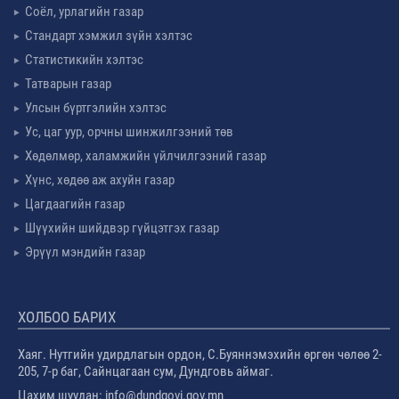
Соёл, урлагийн газар
Стандарт хэмжил зүйн хэлтэс
Статистикийн хэлтэс
Татварын газар
Улсын бүртгэлийн хэлтэс
Ус, цаг уур, орчны шинжилгээний төв
Хөдөлмөр, халамжийн үйлчилгээний газар
Хүнс, хөдөө аж ахуйн газар
Цагдаагийн газар
Шүүхийн шийдвэр гүйцэтгэх газар
Эрүүл мэндийн газар
ХОЛБОО БАРИХ
Хаяг. Нутгийн удирдлагын ордон, С.Буяннэмэхийн өргөн чөлөө 2-
205, 7-р баг, Сайнцагаан сум, Дундговь аймаг.
Цахим шуудан: info@dundgovi.gov.mn