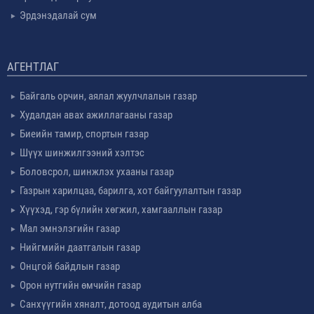
Эрдэнэдалай сум
АГЕНТЛАГ
Байгаль орчин, аялал жуулчлалын газар
Худалдан авах ажиллагааны газар
Биеийн тамир, спортын газар
Шүүх шинжилгээний хэлтэс
Боловсрол, шинжлэх ухааны газар
Газрын харилцаа, барилга, хот байгуулалтын газар
Хүүхэд, гэр бүлийн хөгжил, хамгааллын газар
Мал эмнэлэгийн газар
Нийгмийн даатгалын газар
Онцгой байдлын газар
Орон нутгийн өмчийн газар
Санхүүгийн хяналт, дотоод аудитын алба