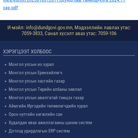
сар.pdf
И-мэйл: info@dundgovi.gov.mn, Мэдээллийн лавлах утас:
7059-3833, Санал хүсэлт авах утас: 7059-106
ХЭРЭГЦЭЭТ ХОЛБООС
Монгол улсын их хурал
Монгол улсын Ерөнхийлөгч
Монгол улсын засгийн газар
Монгол улсын Төрийн албаны зөвлөл
Монгол улсын авилгатай тэмцэх газар
Аймгийн Иргэдийн төлөөлөгчдийн хурал
Орон нутгийн хөгжлийн сан
Худалдан авах ажиллагааны цахим систем
Дотоод удирдлагын ERP систем