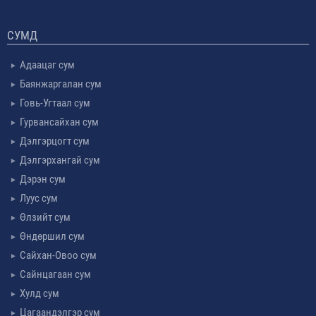
СУМД
Адаацаг сум
Баянжаргалан сум
Говь-Угтаал сум
Гурвансайхан сум
Дэлгэрцогт сум
Дэлгэрхангай сум
Дэрэн сум
Луус сум
Өлзийт сум
Өндөршил сум
Сайхан-Овоо сум
Сайнцагаан сум
Хулд сум
Цагаандэлгэр сум